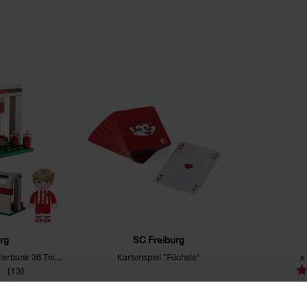
rg
SC Freiburg
Klemmbaustein-Set Spielerbank 36 Teile + 2 Figuren
Kartenspiel "Füchsle"
x
(13)
€ 4,95