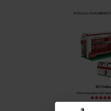
Artikel pro Seite:
|
|
24
48
72
SC Freibu
€ 14,95