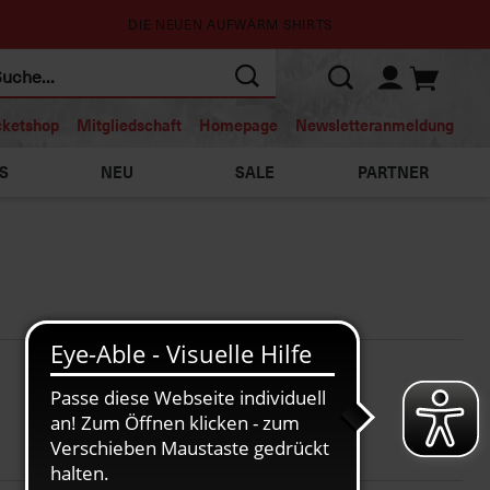
DIE NEUEN AUFWÄRM SHIRTS
cketshop
Mitgliedschaft
Homepage
Newsletteranmeldung
S
NEU
SALE
PARTNER