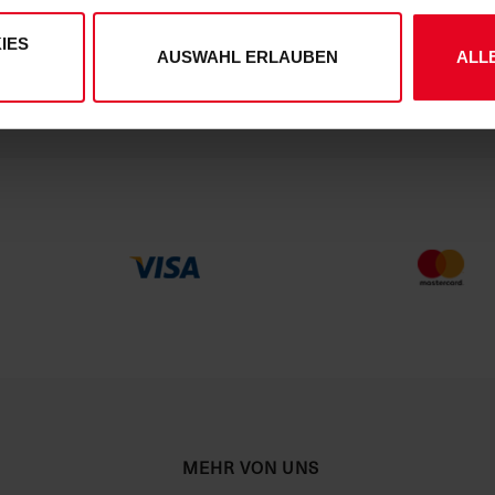
ung
und unserem
Impressum
."
n Qualitätskontrollen, um deinen
kompetentes Kundenservice-Tea
n hohen Qualitätsstandards zu
zur Verfügung.
IES
entsprechen.
AUSWAHL ERLAUBEN
ALL
MEHR VON UNS