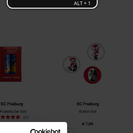
SC Freiburg
SC Freiburg
 Pustefix 2er Set
Button Set
(1)
€ 5,95
€ 7,95