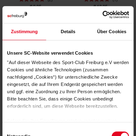
€ 9,95
€ 12,95
Zustimmung
Details
Über Cookies
Unsere SC-Website verwendet Cookies
"Auf dieser Webseite des Sport-Club Freiburg e.V werden
Cookies und ähnliche Technologien (zusammen
nachfolgend „Cookies“) für unterschiedliche Zwecke
eingesetzt, die auf Ihrem Endgerät gespeichert werden
SC Freiburg
SC Freiburg
und ggf. eine Zuordnung zu Ihrer Person ermöglichen.
Kinderrucksack "Füchsle 3D" rot
x Kapten & Son Rucksack Bergen Pro All Black
Bitte beachten Sie, dass einige Cookies unbedingt
(3)
erforderlich sind, um diese Webseite bereitzustellen.
€ 19,95
€ 119,95
Sofern Sie Ihre Einwilligung erteilen, werden weitere
Cookies eingesetzt mittels derer auch personenbezogene
Einwilligungsauswahl
Daten von Ihnen (z.B. persönlichen Identifikatoren oder