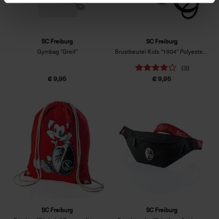
SC Freiburg
SC Freiburg
Gymbag "Greif"
Brustbeutel Kids "1904" Polyester Schwarz
(3)
€ 9,95
€ 9,95
SC Freiburg
SC Freiburg