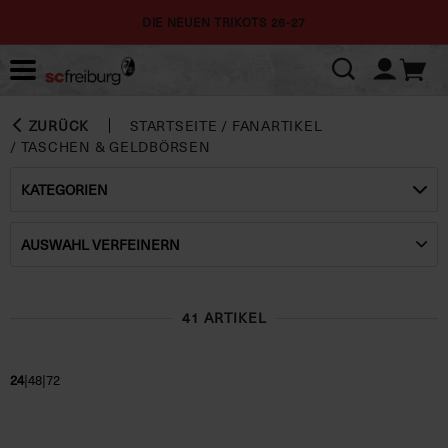
DIE NEUEN TRIKOTS 26-27
ZURÜCK
STARTSEITE
/
FANARTIKEL
/
TASCHEN & GELDBÖRSEN
KATEGORIEN
AUSWAHL VERFEINERN
41 ARTIKEL
|
|
24
48
72