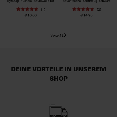
Gymbag "Füchsle" Baumwolle rot
Bauchtasche "Schriftzug" schwarz
(1)
(2)
€ 10,00
€ 14,95
Seite:
1
2
DEINE VORTEILE IN UNSEREM
SHOP