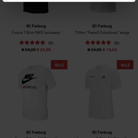
SC Freiburg
SC Freiburg
Futura T-Shirt NIKE (schwarz)
T-Shirt "Pastell Colorblock" beige
(8)
(8)
€ 34,95
€ 24,95
€ 24,95
€ 19,04
SALE
SALE
SC Freiburg
SC Freiburg