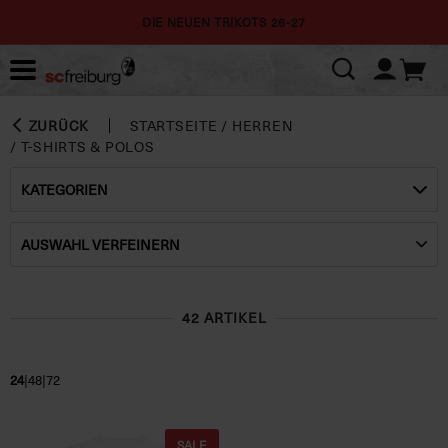
DIE NEUEN TRIKOTS 26-27
ZURÜCK
STARTSEITE
/
HERREN
/
T-SHIRTS & POLOS
KATEGORIEN
AUSWAHL VERFEINERN
42 ARTIKEL
|
|
24
48
72
SALE