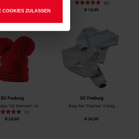
(2)
€ 12,95
€ 14,95
E COOKIES ZULASSEN
SC Freiburg
SC Freiburg
ütze "NE Bommel" rot
Baby-Set "Füchsle" 2-teilig
(1)
€ 24,95
€ 34,95