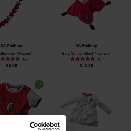
SC Freiburg
SC Freiburg
llerkette "Wappen"
Baby Schnuffeltuch "Füchsle"
(2)
(5)
€ 9,95
€ 12,95