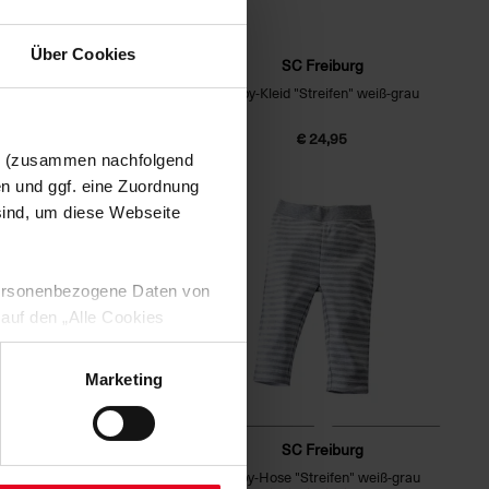
Über Cookies
SC Freiburg
SC Freiburg
hirt "Wappen" rot-grau
Baby-Kleid "Streifen" weiß-grau
€ 16,95
€ 24,95
en (zusammen nachfolgend
en und ggf. eine Zuordnung
 sind, um diese Webseite
 personenbezogene Daten von
 auf den „Alle Cookies
enden Verarbeitung Ihrer
 Art. 6 Abs. 1 lit. a DSGVO
Marketing
lauben“-Button bestätigen.
setzt. Ihre etwaig erteilten
SC Freiburg
SC Freiburg
Baby-Beanie "Schriftzug" rot-grau - onesize
Baby-Hose "Streifen" weiß-grau