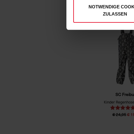
NOTWENDIGE COOK
€ 24,95
ZULASSEN
SC Freibu
Kinder Regenhos
€ 24,95
€ 1