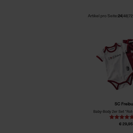
Artikel pro Seite:
|
|
24
48
72
SC Freibu
Baby-Body 2er Set "Ro
€ 29,95