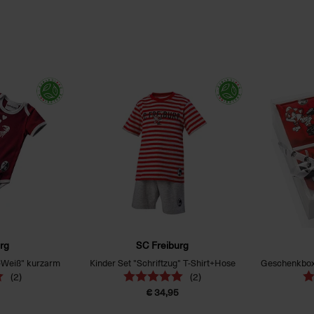
rg
SC Freiburg
t-Weiß" kurzarm
Kinder Set "Schriftzug" T-Shirt+Hose
(2)
(2)
€ 34,95