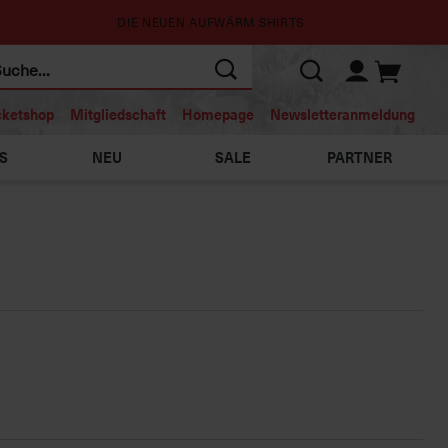
DIE NEUEN AUFWÄRM SHIRTS
cketshop
Mitgliedschaft
Homepage
Newsletteranmeldung
S
NEU
SALE
PARTNER