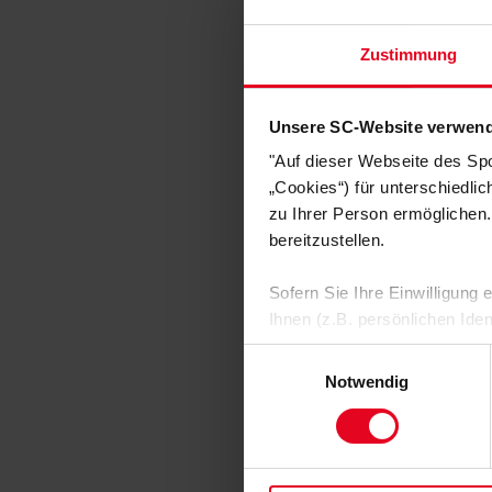
Zustimmung
SC Freibu
Baby Greifling "
Unsere SC-Website verwend
€ 12,95
"Auf dieser Webseite des Sp
„Cookies“) für unterschiedli
zu Ihrer Person ermöglichen.
bereitzustellen.
Sofern Sie Ihre Einwilligung
Ihnen (z.B. persönlichen Ide
zulassen“-Button stimmen Sie
Einwilligungsauswahl
personenbezogenen Daten für
Notwendig
zu. Sie können auch eine eig
Soweit Sie „Notwendige Cooki
SC Freibu
Einwilligungen können Sie je
unserer
Datenschutzerklär