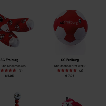
SC Freiburg
SC Freiburg
- und Kindersocken
Knautschball "rot-weiß"
(3)
(2)
€ 5,95
€ 7,95