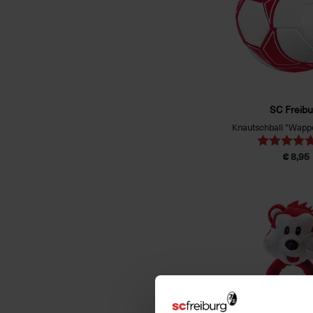
SC Freibu
Knautschball "Wapp
€ 8,95