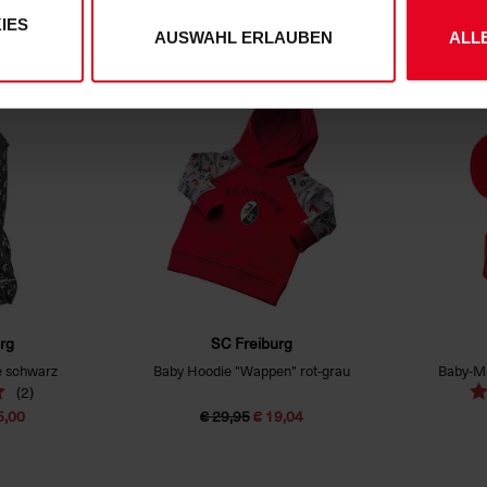
(4)
IES
€ 9,95
AUSWAHL ERLAUBEN
ALL
SALE
SALE
rg
SC Freiburg
e schwarz
Baby Hoodie "Wappen" rot-grau
Baby-M
(2)
5,00
€ 29,95
€ 19,04