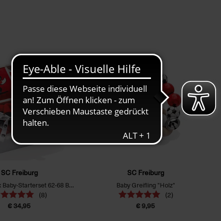
SC Freiburg
SC Freiburg
Geschenkbox Baby-Starterset 62-68 Body, Schuhe, Mütze, Lätzchen
Baby Greifling "Holz"
(8)
(2)
€ 34,95
€ 9,95