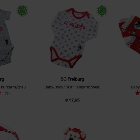
rg
SC Freiburg
" kurzarm/grau
Baby-Body "SCF" langarm/weiß
Baby
(1)
€ 17,95