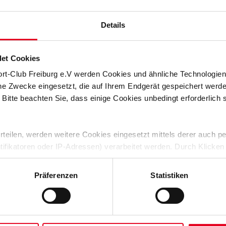
Details
rg
SC Freiburg
Füchsle"
Plüsch-Babyschuhe
Baby T-S
(1)
et Cookies
€ 14,95
ort-Club Freiburg e.V werden Cookies und ähnliche Technologi
che Zwecke eingesetzt, die auf Ihrem Endgerät gespeichert werd
 Bitte beachten Sie, dass einige Cookies unbedingt erforderlich
 erteilen, werden weitere Cookies eingesetzt mittels derer auch
ntifikatoren oder IP-Adressen) verarbeitet werden. Durch Klicken
 der Speicherung aller aufgeführten Cookies und der entsprech
 die unten jeweils angegebene Zwecke gem. § 25 Abs. 1 TDDDG,
Präferenzen
Statistiken
ene Auswahl treffen und diese durch Klicken auf den „Auswahl er
es“ auswählen, werden nur unbedingt erforderliche Cookies einge
rg
SC Freiburg
derzeit widerrufen. Weitere Informationen entnehmen Sie bitte
ung
und unserem
Impressum
."
Geschenkbox Baby-Starterset 3er Body, Mütze, Halstuch/62-68
Baby Beißring "Holz"