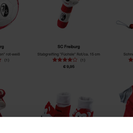
rg
SC Freiburg
en" rot-weiß
Stabgreifling "Füchsle" Rot/ca. 15 cm
Schnu
(1)
(1)
€ 9,95