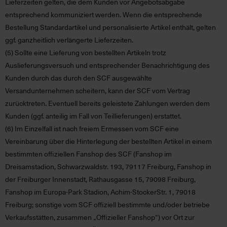
Lieferzeiten gelten, die dem Kunden vor Angebotsabgabe
entsprechend kommuniziert werden. Wenn die entsprechende
Bestellung Standardartikel und personalisierte Artikel enthält, gelten
ggf. ganzheitlich verlängerte Lieferzeiten.
(5)
Sollte eine Lieferung von bestellten Artikeln trotz
Auslieferungsversuch und entsprechender Benachrichtigung des
Kunden durch das durch den SCF ausgewählte
Versandunternehmen scheitern, kann der SCF vom Vertrag
zurücktreten. Eventuell bereits geleistete Zahlungen werden dem
Kunden (ggf. anteilig im Fall von Teillieferungen) erstattet.
(6)
Im Einzelfall ist nach freiem Ermessen vom SCF eine
Vereinbarung über die Hinterlegung der bestellten Artikel in einem
bestimmten offiziellen Fanshop des SCF (Fanshop im
Dreisamstadion, Schwarzwaldstr. 193, 79117 Freiburg, Fanshop in
der Freiburger Innenstadt, Rathausgasse 15, 79098 Freiburg,
Fanshop im Europa-Park Stadion, Achim-StockerStr. 1, 79018
Freiburg; sonstige vom SCF offiziell bestimmte und/oder betriebe
Verkaufsstätten, zusammen „Offizieller Fanshop“) vor Ort zur