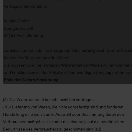
Vertrags unterrichten, an
Kumko GmbH
Stengerstraße 9
63741 Aschaffenburg
zurückzusenden oder zu übergeben. Die Frist ist gewahrt, wenn Sie die 
Kosten der Rücksendung der Waren.
Sie müssen für einen etwaigen Wertverlust der Waren nur aufkommen
und Funktionsweise der Artikel nicht notwendigen Umgang mit ihnen z
Ende der Widerrufsbelehrung
(2)
Das Widerrufsrecht besteht nicht bei Verträgen
• zur Lieferung von Waren, die nicht vorgefertigt sind und für deren
Herstellung eine individuelle Auswahl oder Bestimmung durch den
Verbraucher maßgeblich ist oder die eindeutig auf die persönlichen
Bedürfnisse des Verbrauchers zugeschnitten sind (z.B.