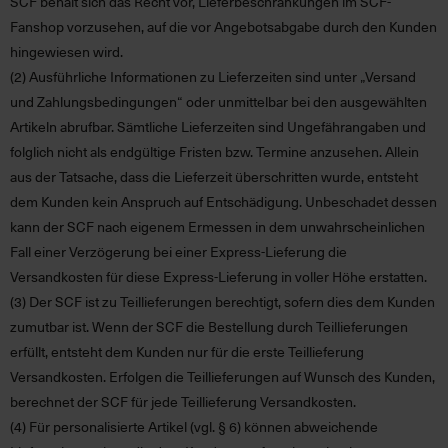
SCF behält sich das Recht vor, Lieferbeschränkungen im SCF-
Fanshop vorzusehen, auf die vor Angebotsabgabe durch den Kunden
hingewiesen wird.
(2)
Ausführliche Informationen zu Lieferzeiten sind unter „Versand
und Zahlungsbedingungen“ oder unmittelbar bei den ausgewählten
Artikeln abrufbar. Sämtliche Lieferzeiten sind Ungefährangaben und
folglich nicht als endgültige Fristen bzw. Termine anzusehen. Allein
aus der Tatsache, dass die Lieferzeit überschritten wurde, entsteht
dem Kunden kein Anspruch auf Entschädigung. Unbeschadet dessen
kann der SCF nach eigenem Ermessen in dem unwahrscheinlichen
Fall einer Verzögerung bei einer Express-Lieferung die
Versandkosten für diese Express-Lieferung in voller Höhe erstatten.
(3)
Der SCF ist zu Teillieferungen berechtigt, sofern dies dem Kunden
zumutbar ist. Wenn der SCF die Bestellung durch Teillieferungen
erfüllt, entsteht dem Kunden nur für die erste Teillieferung
Versandkosten. Erfolgen die Teillieferungen auf Wunsch des Kunden,
berechnet der SCF für jede Teillieferung Versandkosten.
(4)
Für personalisierte Artikel (vgl. § 6) können abweichende