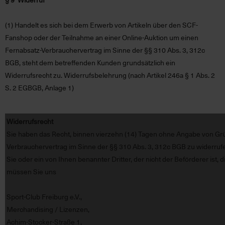
(1)
Handelt es sich bei dem Erwerb von Artikeln über den SCF-
Fanshop oder der Teilnahme an einer Online-Auktion um einen
Fernabsatz-Verbrauchervertrag im Sinne der §§ 310 Abs. 3, 312c
BGB, steht dem betreffenden Kunden grundsätzlich ein
Widerrufsrecht zu.
Widerrufsbelehrung (nach Artikel 246a § 1 Abs. 2
S. 2 EGBGB, Anlage 1)
Widerrufsrecht
Sie haben das Recht, binnen vierzehn (14) Tagen ohne Angabe von G
Verbrauchervertrag im Sinne der §§ 310 Abs. 3, 312c BGB zu widerrufen
Sie oder ein von Ihnen benannter Dritter, der nicht der Beförderer is
müssen Sie uns
Sport-Club Freiburg e.V.,
Merchandising / Lizenzen,
Achim-Stocker-Straße 1,