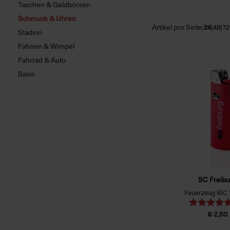
Taschen & Geldbörsen
Schmuck & Uhren
Artikel pro Seite:
|
|
24
48
72
Stadion
Fahnen & Wimpel
Fahrrad & Auto
Basic
SC Freibu
Feuerzeug BIC
€ 2,50