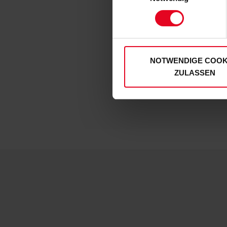
zu. Sie können auch eine eig
Soweit Sie „Notwendige Cooki
SC Freibu
Einwilligungen können Sie je
unserer
Datenschutzerklär
NOTWENDIGE COOK
€ 159,9
ZULASSEN