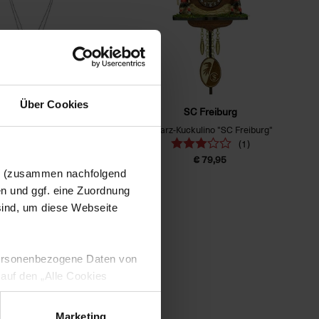
Über Cookies
SC Freiburg
SC Freiburg
ach "Logo und Zirkonia"
Quarz-Kuckulino "SC Freiburg"
(1)
€ 29,95
€ 79,95
en (zusammen nachfolgend
en und ggf. eine Zuordnung
 sind, um diese Webseite
 personenbezogene Daten von
 auf den „Alle Cookies
enden Verarbeitung Ihrer
 Art. 6 Abs. 1 lit. a DSGVO
Marketing