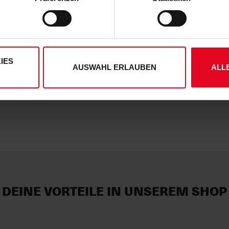
ene Auswahl treffen und diese durch Klicken auf den „Auswahl er
es“ auswählen, werden nur unbedingt erforderliche Cookies einge
rg
derzeit widerrufen. Weitere Informationen entnehmen Sie bitte
ung
und unserem
Impressum
."
Quarz-Kuckucksuhr "SC Freiburg" Kuckuck mit Musik
IES
5
AUSWAHL ERLAUBEN
ALL
DEINE VORTEILE IN UNSEREM SHOP