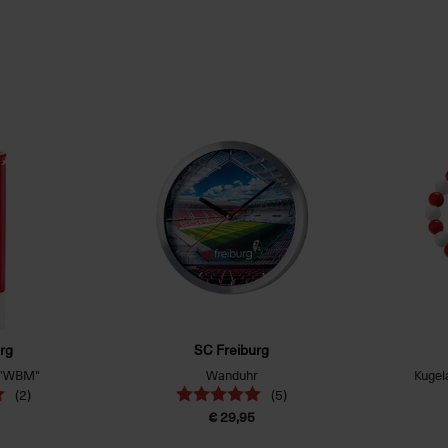
rg
SC Freiburg
 "WBM"
Wanduhr
Kugel
(2)
(5)
€ 29,95