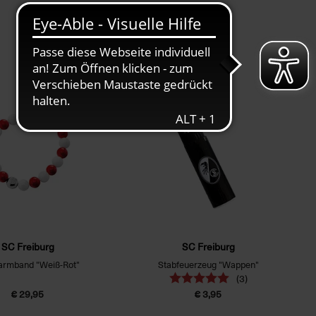
SC Freiburg
SC Freiburg
armband "Weiß-Rot"
Stabfeuerzeug "Wappen"
(3)
€ 29,95
€ 3,95