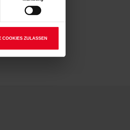
lauben“-Button bestätigen.
setzt. Ihre etwaig erteilten
E COOKIES ZULASSEN