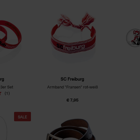
rg
SC Freiburg
3er Set
Armband "Fransen" rot-weiß
(1)
€ 7,95
SALE