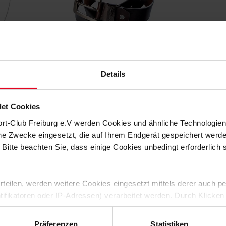
Details
rg
SC Freiburg
ne"
Leder-Gürtel braun
Kette 2-f
(3)
(5)
et Cookies
9,04
€ 24,95
ort-Club Freiburg e.V werden Cookies und ähnliche Technologi
che Zwecke eingesetzt, die auf Ihrem Endgerät gespeichert werd
 Bitte beachten Sie, dass einige Cookies unbedingt erforderlich
 erteilen, werden weitere Cookies eingesetzt mittels derer auch
ntifikatoren oder IP-Adressen) verarbeitet werden. Durch Klicken
 der Speicherung aller aufgeführten Cookies und der entsprech
 die unten jeweils angegebene Zwecke gem. § 25 Abs. 1 TDDDG,
Präferenzen
Statistiken