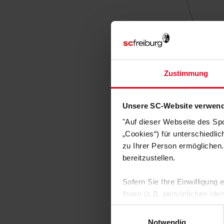
Zustimmung
SC Freibu
Kette "Ster
Unsere SC-Website verwend
€ 29,95
€ 1
"Auf dieser Webseite des Sp
„Cookies“) für unterschiedli
zu Ihrer Person ermöglichen.
bereitzustellen.
Sofern Sie Ihre Einwilligung
Ihnen (z.B. persönlichen Ide
zulassen“-Button stimmen Sie
Einwilligungsauswahl
personenbezogenen Daten für
Notwendig