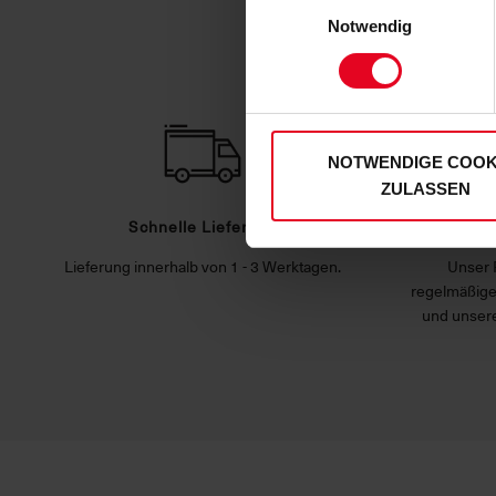
Einwilligungsauswahl
personenbezogenen Daten für
Notwendig
zu. Sie können auch eine eig
Soweit Sie „Notwendige Cooki
Einwilligungen können Sie je
unserer
Datenschutzerklär
NOTWENDIGE COOK
ZULASSEN
Schnelle Lieferung
Hoh
Lieferung innerhalb von 1 - 3 Werktagen.
Unser 
regelmäßige
und unsere