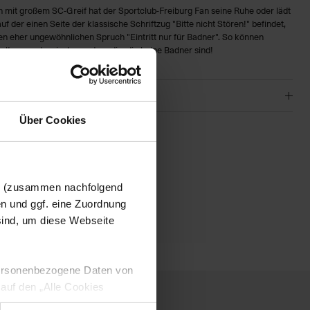
it großem SC-Greif hat der Sportclub-Freiburg Fan seine Ruhe oder lädt
f der einen Seite der klassische Schriftzug "Bitte nicht Stören!" befindet,
en eher ungewöhnlichen Spruch "Eintritt nur für Badner". So können
alten werden, insbesondere die, die keine Badner sind!
Über Cookies
01
en (zusammen nachfolgend
en und ggf. eine Zuordnung
 sind, um diese Webseite
 personenbezogene Daten von
 auf den „Alle Cookies
enden Verarbeitung Ihrer