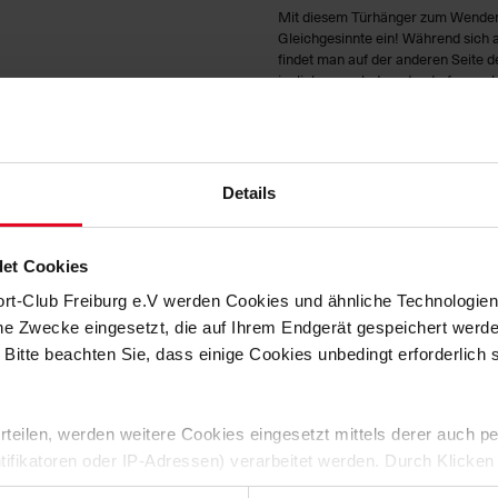
Mit diesem Türhänger zum Wenden m
Gleichgesinnte ein! Während sich au
findet man auf der anderen Seite d
jegliche ungebetene Leute fern geh
HERSTELLERANGABEN
Details
KUNDENBEWERTUNGEN (0)
Artikelnummer:
20-100089
et Cookies
Logistiknummer:
EM000386-0
ort-Club Freiburg e.V werden Cookies und ähnliche Technologi
che Zwecke eingesetzt, die auf Ihrem Endgerät gespeichert werd
 Bitte beachten Sie, dass einige Cookies unbedingt erforderlich
 erteilen, werden weitere Cookies eingesetzt mittels derer auch
ntifikatoren oder IP-Adressen) verarbeitet werden. Durch Klicken
 der Speicherung aller aufgeführten Cookies und der entsprech