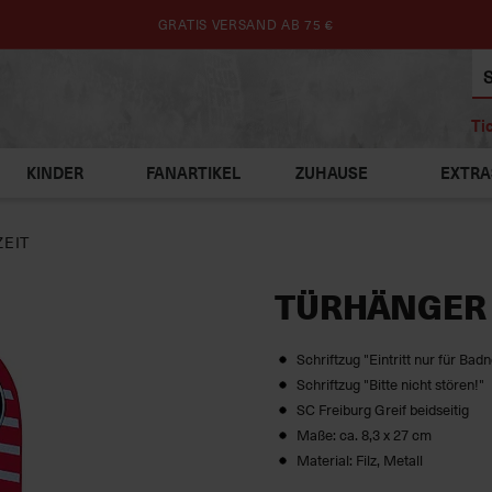
GRATIS VERSAND AB 75 €
Ti
KINDER
FANARTIKEL
ZUHAUSE
EXTRA
ZEIT
TÜRHÄNGER
Schriftzug "Eintritt nur für Badn
Schriftzug "Bitte nicht stören!"
SC Freiburg Greif beidseitig
Maße: ca. 8,3 x 27 cm
Material: Filz, Metall