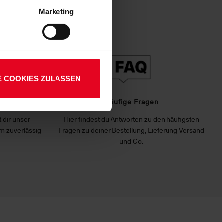
 Art. 6 Abs. 1 lit. a DSGVO
Marketing
lauben“-Button bestätigen.
setzt. Ihre etwaig erteilten
E COOKIES ZULASSEN
rvice
Häufige Fragen
 dir unser
Hier findest du Antworten zu den häufigsten
m zuverlässig
Fragen zu deiner Bestellung, Lieferung Versand
und Co.