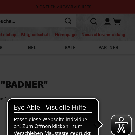
DIE NEUEN AUFWÄRM SHIRTS
cketshop
Mitgliedschaft
Homepage
Newsletteranmeldung
S
NEU
SALE
PARTNER
 "BADNER"
er!"