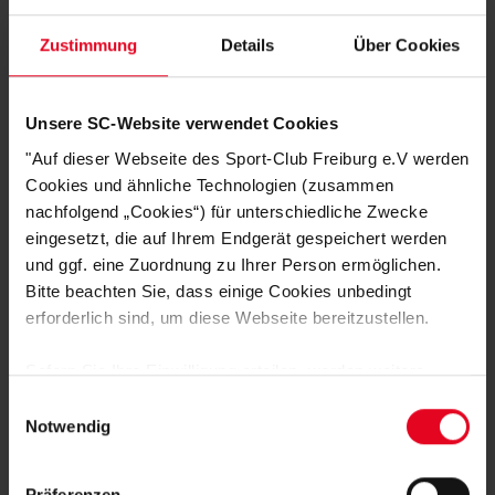
Zustimmung
Details
Über Cookies
DEINE VORTEILE IN UNSEREM
SHOP
Unsere SC-Website verwendet Cookies
"Auf dieser Webseite des Sport-Club Freiburg e.V werden
Cookies und ähnliche Technologien (zusammen
nachfolgend „Cookies“) für unterschiedliche Zwecke
eingesetzt, die auf Ihrem Endgerät gespeichert werden
und ggf. eine Zuordnung zu Ihrer Person ermöglichen.
Bitte beachten Sie, dass einige Cookies unbedingt
erforderlich sind, um diese Webseite bereitzustellen.
Schnelle Lieferung
Sofern Sie Ihre Einwilligung erteilen, werden weitere
Lieferung innerhalb von 1 - 3 Werktagen.
Cookies eingesetzt mittels derer auch personenbezogene
Einwilligungsauswahl
Daten von Ihnen (z.B. persönlichen Identifikatoren oder
Notwendig
IP-Adressen) verarbeitet werden. Durch Klicken auf den
„Alle Cookies zulassen“-Button stimmen Sie der
Präferenzen