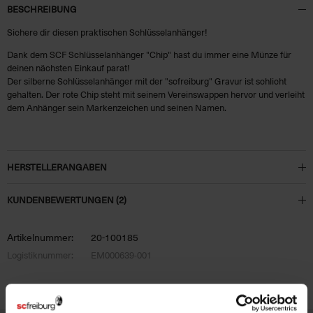
BESCHREIBUNG
Sichere dir diesen praktischen Schlüsselanhänger!
Dank dem SCF Schlüsselanhänger "Chip" hast du immer eine Münze für
deinen nächsten Einkauf parat!
Der silberne Schlüsselanhänger mit der "scfreiburg" Gravur ist schlicht
gehalten. Der rote Chip steht mit seinem Vereinswappen hervor und verleiht
dem Anhänger sein Markenzeichen und seinen Namen.
HERSTELLERANGABEN
KUNDENBEWERTUNGEN (2)
Artikelnummer:
20-100185
Logistiknummer:
EM000639-001