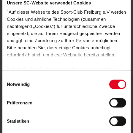
Unsere SC-Website verwendet Cookies
"Auf dieser Webseite des Sport-Club Freiburg e.V werden
HERSTELLERANGABEN
Cookies und ähnliche Technologien (zusammen
nachfolgend „Cookies“) für unterschiedliche Zwecke
KUNDENBEWERTUNGEN (2)
eingesetzt, die auf Ihrem Endgerät gespeichert werden
und ggf. eine Zuordnung zu Ihrer Person ermöglichen.
Artikelnummer:
25-100198
Bitte beachten Sie, dass einige Cookies unbedingt
Logistiknummer:
EM001558-001
erforderlich sind, um diese Webseite bereitzustellen.
Sofern Sie Ihre Einwilligung erteilen, werden weitere
Cookies eingesetzt mittels derer auch personenbezogene
Einwilligungsauswahl
Daten von Ihnen (z.B. persönlichen Identifikatoren oder
Notwendig
IP-Adressen) verarbeitet werden. Durch Klicken auf den
DEINE VORTEILE IN UNSEREM
„Alle Cookies zulassen“-Button stimmen Sie der
Präferenzen
Speicherung aller aufgeführten Cookies und der
SHOP
entsprechenden Verarbeitung Ihrer personenbezogenen
Daten für die unten jeweils angegebene Zwecke gem. §
Statistiken
25 Abs. 1 TDDDG, Art. 6 Abs. 1 lit. a DSGVO zu. Sie