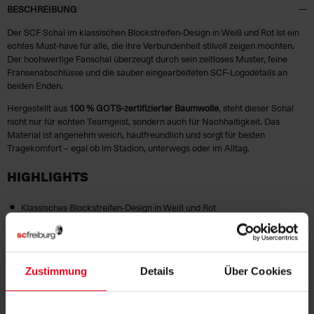
BESCHREIBUNG
Der SCF Schal im klassischen Blockstreifen‑Design in Weiß und Rot ist ein
echtes Must-have für alle, die ihre Verbundenheit stilvoll zeigen möchten.
Der hochwertige Fanschal überzeugt durch sein zeitloses Muster, feine
Fransenabschlüsse und die sauber eingearbeiteten SCF‑Logodetails an
beiden Enden.
Hergestellt aus
100 % GOTS‑zertifizierter Baumwolle
, steht dieser Schal
nicht nur für echten Teamgeist, sondern auch für Nachhaltigkeit. Das
Material ist angenehm weich, hautfreundlich und sorgt für besten
Tragekomfort – egal ob im Stadion, unterwegs oder im Alltag.
HIGHLIGHTS
Klassisches Blockstreifen-Design in Weiß und Rot
SCF‑Logodetails an beiden Enden
Weiche Fransen für den typischen Fan-Schal-Look
GOTS‑zertifizierte Baumwolle
– nachhaltig & hochwertig
Zustimmung
Details
Über Cookies
Angenehm weich und ideal für jede Jahreszeit
Mit diesem Schal setzt du ein Statement – für deinen Verein und für
verantwortungsbewusste Textilien.