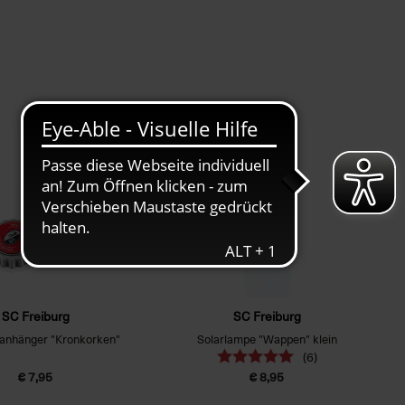
SC Freiburg
SC Freiburg
lanhänger "Kronkorken"
Solarlampe "Wappen" klein
(6)
€ 7,95
€ 8,95