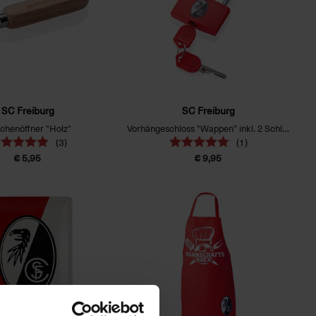
SC Freiburg
SC Freiburg
schenöffner "Holz"
Vorhängeschloss "Wappen" inkl. 2 Schlüsseln
(3)
(1)
€ 5,95
€ 9,95