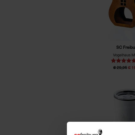
SC Freibu
Vogelhaus Me
€ 29,95
€ 1