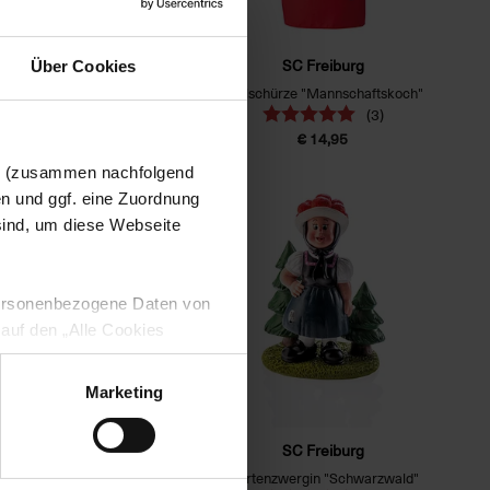
SC Freiburg
SC Freiburg
Über Cookies
hild "Wappen" 20x30cm
Grillschürze "Mannschaftskoch"
(4)
(3)
€ 14,95
€ 14,95
en (zusammen nachfolgend
en und ggf. eine Zuordnung
 sind, um diese Webseite
 personenbezogene Daten von
 auf den „Alle Cookies
enden Verarbeitung Ihrer
 Art. 6 Abs. 1 lit. a DSGVO
Marketing
lauben“-Button bestätigen.
setzt. Ihre etwaig erteilten
SC Freiburg
SC Freiburg
e mit Feuer "Wappen"
Gartenzwergin "Schwarzwald"