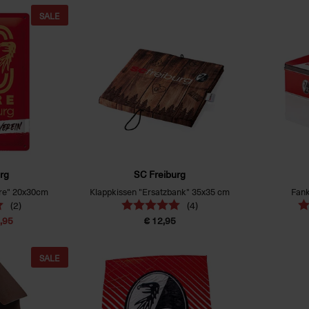
SALE
rg
SC Freiburg
hre" 20x30cm
Klappkissen "Ersatzbank" 35x35 cm
Fank
(2)
(4)
9,95
€ 12,95
SALE