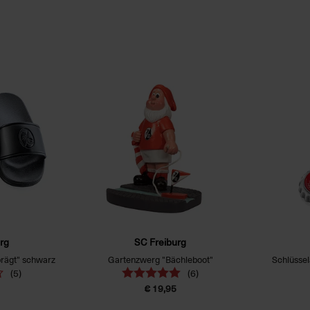
rg
SC Freiburg
rägt" schwarz
Gartenzwerg "Bächleboot"
Schlüsse
(5)
(6)
€ 19,95