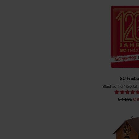
SC Freibu
Blechschild "120 Ja
€ 14,95
€ 