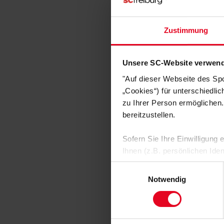
SC Freibu
Zustimmung
Becher To Go 
€ 9,95
Unsere SC-Website verwend
"Auf dieser Webseite des Sp
„Cookies“) für unterschiedli
zu Ihrer Person ermöglichen.
bereitzustellen.
Sofern Sie Ihre Einwilligung
Ihnen (z.B. persönlichen Ide
zulassen“-Button stimmen Sie
Einwilligungsauswahl
personenbezogenen Daten für
Notwendig
zu. Sie können auch eine eig
Soweit Sie „Notwendige Cooki
SC Freibu
Einwilligungen können Sie je
Sommerhut "
unserer
Datenschutzerklär