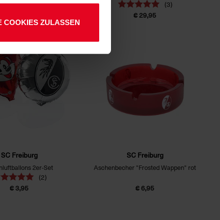
(3)
(3)
€ 24,95
€ 29,95
E COOKIES ZULASSEN
SC Freiburg
SC Freiburg
nluftballons 2er-Set
Aschenbecher "Frosted Wappen" rot
(2)
€ 3,95
€ 6,95