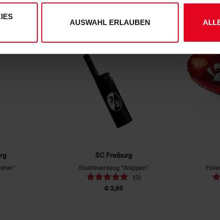
(1)
(6)
€ 19,95
IES
AUSWAHL ERLAUBEN
ALL
rg
SC Freiburg
adner"
Stabfeuerzeug "Wappen"
Folie
(3)
€ 3,95