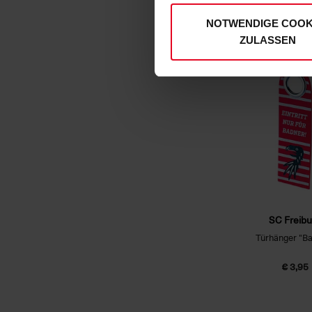
€ 14,95
NOTWENDIGE COOK
ZULASSEN
SC Freibu
Türhänger "B
€ 3,95