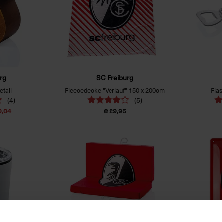
rg
SC Freiburg
tall
Fleecedecke "Verlauf" 150 x 200cm
Fla
(4)
(5)
9,04
€ 29,95