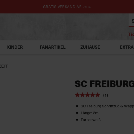
GRATIS VERSAND AB 75 €
Ti
KINDER
FANARTIKEL
ZUHAUSE
EXTRA
ZEIT
SC FREIBURG
(1)
SC Freiburg Schriftzug & Wap
Länge: 2m
Farbe: weiß