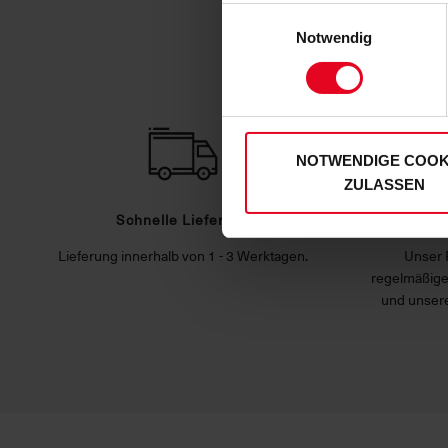
zulassen“-Button stimmen Sie
Einwilligungsauswahl
personenbezogenen Daten für
Notwendig
zu. Sie können auch eine eig
Soweit Sie „Notwendige Cooki
Einwilligungen können Sie je
unserer
Datenschutzerklär
NOTWENDIGE COOK
ZULASSEN
Schnelle Lieferung
Hoh
Lieferung innerhalb von 1 - 3 Werktagen.
Unser 
regelmäßige
und unsere