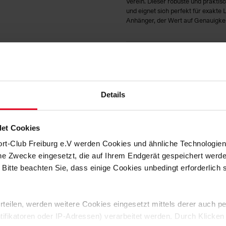
Verein. Dieser robuste und praktis
und eignet sich perfekt für exakt
Anhänger, der Wert auf Genauigkeit 
HERSTELLERANGABEN
MATERIALIEN
Details
KUNDENBEWERTUNGEN (1)
Artikelnummer:
23-100185
et Cookies
Logistiknummer:
EM000190-0
ort-Club Freiburg e.V werden Cookies und ähnliche Technologi
che Zwecke eingesetzt, die auf Ihrem Endgerät gespeichert werd
 Bitte beachten Sie, dass einige Cookies unbedingt erforderlich
 erteilen, werden weitere Cookies eingesetzt mittels derer auch
ntifikatoren oder IP-Adressen) verarbeitet werden. Durch Klicken