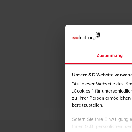
Zustimmung
Unsere SC-Website verwend
"Auf dieser Webseite des Sp
„Cookies“) für unterschiedli
zu Ihrer Person ermöglichen.
bereitzustellen.
Sofern Sie Ihre Einwilligung
Ihnen (z.B. persönlichen Ide