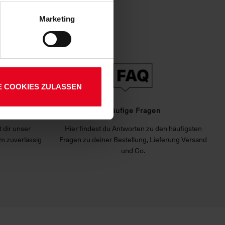
enden Verarbeitung Ihrer
 Art. 6 Abs. 1 lit. a DSGVO
Marketing
lauben“-Button bestätigen.
setzt. Ihre etwaig erteilten
E COOKIES ZULASSEN
rvice
Häufige Fragen
 dir unser
Hier findest du Antworten zu den häufigsten
m zuverlässig
Fragen zu deiner Bestellung, Lieferung Versand
und Co.