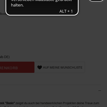
ndkosten
alb DE)
RENKORB
AUF MEINE WUNSCHLISTE
ock "Basic"
zeigst du auch bei handwerklichen Projekten deine Treue zum