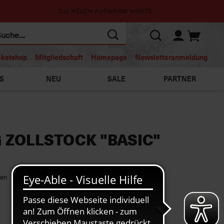
DIE NEUEN AUFWÄRM SHIRTS
cketshop
Mitgliedschaft
Homepage
Newsletteranmeldung
S
NEU
SALE
PARTNER
 ZOLLSTOCK "BASIC"
pen