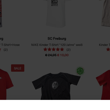
rg
SC Freiburg
" T-Shirt+Hose
NIKE Kinder T-Shirt "120 Jahre" weiß
Kinder 
(2)
(2)
€ 24,95
€ 10,00
SALE