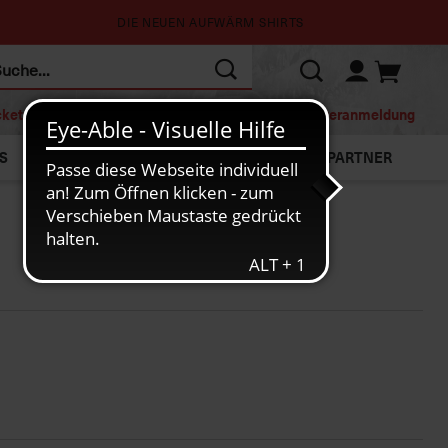
DIE NEUEN AUFWÄRM SHIRTS
cketshop
Mitgliedschaft
Homepage
Newsletteranmeldung
S
NEU
SALE
PARTNER