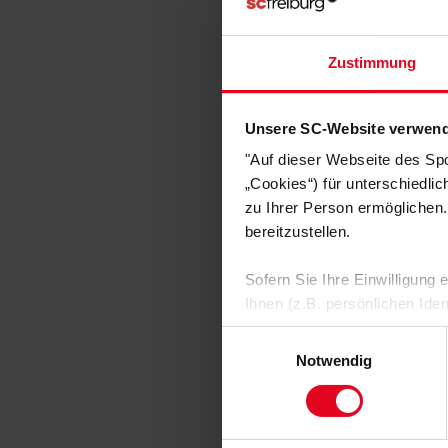
SC Freibu
Zustimmung
€ 24,95
€ 1
Unsere SC-Website verwend
"Auf dieser Webseite des Sp
„Cookies“) für unterschiedli
zu Ihrer Person ermöglichen.
bereitzustellen.
Sofern Sie Ihre Einwilligung
Ihnen (z.B. persönlichen Ide
zulassen“-Button stimmen Sie
Einwilligungsauswahl
personenbezogenen Daten für
Notwendig
zu. Sie können auch eine eig
Soweit Sie „Notwendige Cooki
SC Freibu
Einwilligungen können Sie je
Kinder T-Shirt "Schal
unserer
Datenschutzerklär