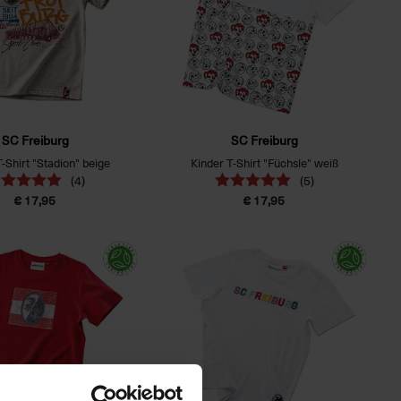
SC Freiburg
SC Freiburg
T-Shirt "Stadion" beige
Kinder T-Shirt "Füchsle" weiß
(4)
(5)
€ 17,95
€ 17,95