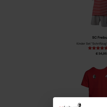
SC Freibu
Kinder Set "Schriftzug
€ 34,95