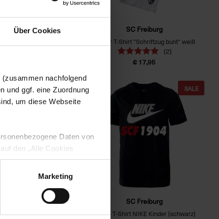
SC Freiburg
SC Freiburg
Über Cookies
-Shirt "Pailletten" rot
Kinder T-Shirt "Schriftzug bunt" weiß
(1)
(2)
€ 17,95
€ 17,95
en (zusammen nachfolgend
SALE
SALE
en und ggf. eine Zuordnung
 sind, um diese Webseite
 personenbezogene Daten von
 auf den „Alle Cookies
enden Verarbeitung Ihrer
 Art. 6 Abs. 1 lit. a DSGVO
Marketing
lauben“-Button bestätigen.
setzt. Ihre etwaig erteilten
SC Freiburg
SC Freiburg
Shirt NIKE Kinder (weiß)
Futura T-Shirt NIKE Kinder (schwarz)