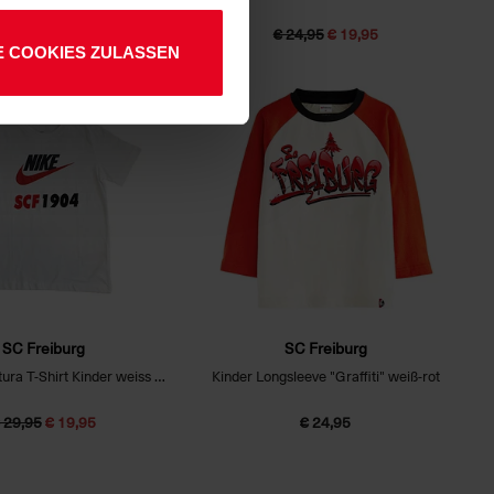
 24,95
€ 17,95
€ 24,95
€ 19,95
E COOKIES ZULASSEN
SALE
SC Freiburg
SC Freiburg
SCF NIKE Futura T-Shirt Kinder weiss 25/26
Kinder Longsleeve "Graffiti" weiß-rot
 29,95
€ 19,95
€ 24,95