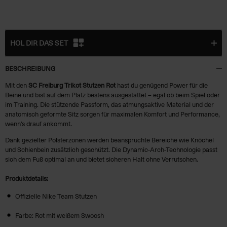
HOL DIR DAS SET
BESCHREIBUNG
Mit den
SC Freiburg Trikot Stutzen Rot
hast du genügend Power für die
Beine und bist auf dem Platz bestens ausgestattet – egal ob beim Spiel oder
im Training. Die stützende Passform, das atmungsaktive Material und der
+ € 19,95
anatomisch geformte Sitz sorgen für maximalen Komfort und Performance,
wenn’s drauf ankommt.
Dank gezielter Polsterzonen werden beanspruchte Bereiche wie Knöchel
(€
14,95
)
und Schienbein zusätzlich geschützt. Die Dynamic-Arch-Technologie passt
sich dem Fuß optimal an und bietet sicheren Halt ohne Verrutschen.
Produktdetails:
Offizielle Nike Team Stutzen
Farbe: Rot mit weißem Swoosh