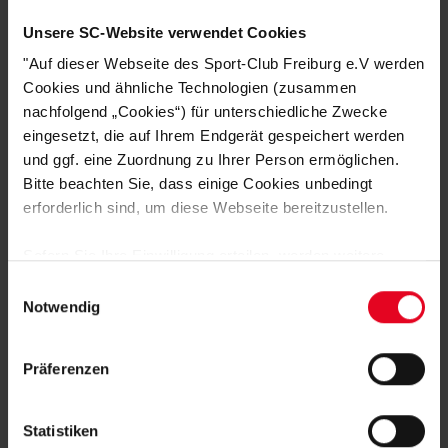
Logistiknummer:
EM001671-001
Unsere SC-Website verwendet Cookies
"Auf dieser Webseite des Sport-Club Freiburg e.V werden
Cookies und ähnliche Technologien (zusammen
DAS KÖNNTE DIR AUCH
nachfolgend „Cookies“) für unterschiedliche Zwecke
GEFALLEN
eingesetzt, die auf Ihrem Endgerät gespeichert werden
und ggf. eine Zuordnung zu Ihrer Person ermöglichen.
Bitte beachten Sie, dass einige Cookies unbedingt
erforderlich sind, um diese Webseite bereitzustellen.
Sofern Sie Ihre Einwilligung erteilen, werden weitere
Cookies eingesetzt mittels derer auch personenbezogene
Einwilligungsauswahl
Daten von Ihnen (z.B. persönlichen Identifikatoren oder
Notwendig
IP-Adressen) verarbeitet werden. Durch Klicken auf den
„Alle Cookies zulassen“-Button stimmen Sie der
Präferenzen
Speicherung aller aufgeführten Cookies und der
entsprechenden Verarbeitung Ihrer personenbezogenen
Daten für die unten jeweils angegebene Zwecke gem. §
Statistiken
SC Freiburg
25 Abs. 1 TDDDG, Art. 6 Abs. 1 lit. a DSGVO zu. Sie