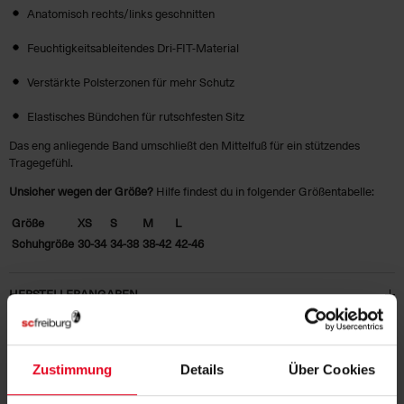
Anatomisch rechts/links geschnitten
Feuchtigkeitsableitendes Dri-FIT-Material
Verstärkte Polsterzonen für mehr Schutz
Elastisches Bündchen für rutschfesten Sitz
Das eng anliegende Band umschließt den Mittelfuß für ein stützendes
Tragegefühl.
Unsicher wegen der Größe?
Hilfe findest du in folgender
Größentabelle
:
Größe
XS
S
M
L
Schuhgröße
30-34
34-38
38-42
42-46
HERSTELLERANGABEN
KUNDENBEWERTUNGEN (4)
Zustimmung
Details
Über Cookies
Artikelnummer:
NST125