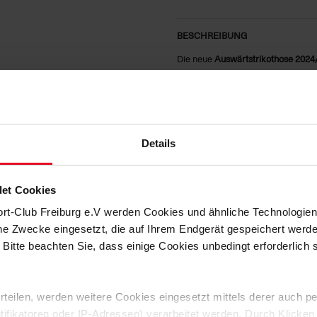
BESCHREIBUNG
Die neue
Auswärtstrikothose 2024
Die schlicht gehaltene Hose in We
befindet sich das in Schwarz einge
Freiburg Logo
.
Die
DRI-FIT
Technologie sorgt für 
Details
Feuchtigkeitsmanagement. Auch de
elastische Bund und der individuell
sitzt.
Hinweis:
Die Hose hat keinen 
et Cookies
Mit den neuen Trikothosen geht der
Denn die neuen Heimtrikothosen fü
ort-Club Freiburg e.V werden Cookies und ähnliche Technologi
Teil der
Move-to-Zero
-Initiative v
che Zwecke eingesetzt, die auf Ihrem Endgerät gespeichert werd
spielt. Mehr dazu unter:
nike.com/d
 Bitte beachten Sie, dass einige Cookies unbedingt erforderlich
HERSTELLERANGABEN
 erteilen, werden weitere Cookies eingesetzt mittels derer auch
KUNDENBEWERTUNGEN (2)
ntifikatoren oder IP-Adressen) verarbeitet werden. Durch Klicken