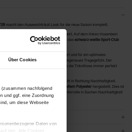
/25
macht den Ausweichtrikot Look für die neue Saison komplett.
iß ergänzt das weiße Ausweichtrikot perfekt. Auf dem linken Hosenbein
stickte
NIKE-Logo
, auf dem rechten Bein das
schwarz-weiße Sport-Club
trockenen, ablenkungsfreien Tragekomfort und für ein optimales
Über Cookies
r schmale Schnitt gewährleistet ein passgenaues Tragegefühl. Der
 einstellbare Kordelzug sorgen dafür, dass die Trikothose immer perfekt
Innenslip.
 Sport-Club Freiburg den nächsten Schritt in Richtung Nachhaltigkeit.
r Spieler und Fans sind aus
100% recyceltem Polyester
hergestellt. Dies ist
en (zusammen nachfolgend
on Nike, bei der Fußballkleidung eine Vorreiterrolle in Sachen Nachhaltigkeit
en und ggf. eine Zuordnung
e/nachhaltigkeit
 sind, um diese Webseite
 personenbezogene Daten von
 auf den „Alle Cookies