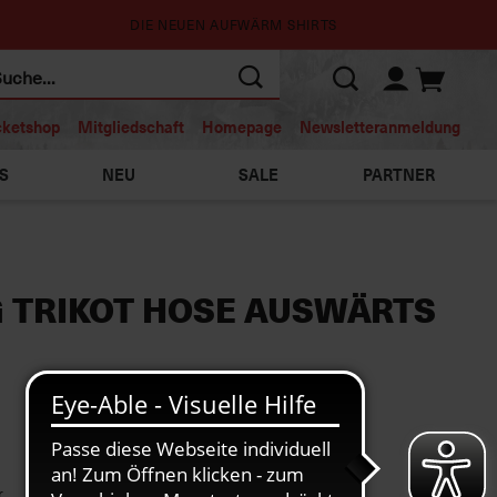
DIE NEUEN AUFWÄRM SHIRTS
cketshop
Mitgliedschaft
Homepage
Newsletteranmeldung
S
NEU
SALE
PARTNER
G TRIKOT HOSE AUSWÄRTS
r