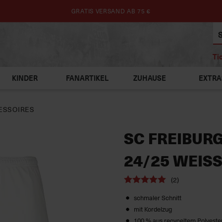
GRATIS VERSAND AB 75 €
Ti
KINDER
FANARTIKEL
ZUHAUSE
EXTRA
ESSOIRES
SC FREIBUR
24/25 WEISS
(2)
schmaler Schnitt
mit Kordelzug
100 % aus recyceltem Polyeste