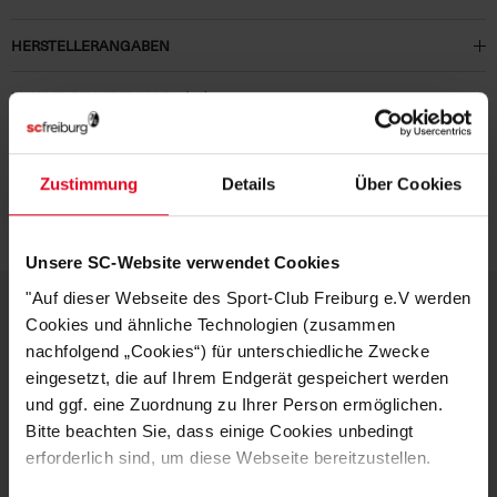
HERSTELLERANGABEN
KUNDENBEWERTUNGEN (13)
Artikelnummer:
25NFD7487-100
Zustimmung
Details
Über Cookies
Logistiknummer:
EM001595-001
Unsere SC-Website verwendet Cookies
"Auf dieser Webseite des Sport-Club Freiburg e.V werden
Cookies und ähnliche Technologien (zusammen
DEINE VORTEILE IN UNSEREM
nachfolgend „Cookies“) für unterschiedliche Zwecke
eingesetzt, die auf Ihrem Endgerät gespeichert werden
SHOP
und ggf. eine Zuordnung zu Ihrer Person ermöglichen.
Bitte beachten Sie, dass einige Cookies unbedingt
erforderlich sind, um diese Webseite bereitzustellen.