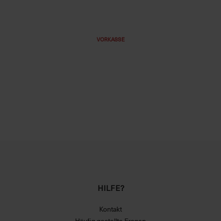
VORKASSE
HILFE?
Kontakt
Häufig gestellte Fragen