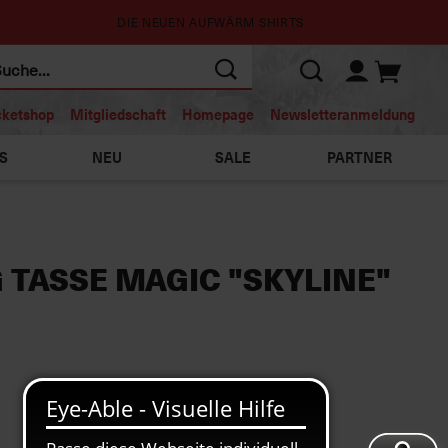
DIE NEUEN AUFWÄRM SHIRTS
cketshop
Mitgliedschaft
Homepage
Newsletteranmeldung
S
NEU
SALE
PARTNER
 TASSE MAGIC "SKYLINE"