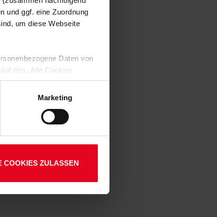
en (zusammen nachfolgend
en und ggf. eine Zuordnung
01
 sind, um diese Webseite
 personenbezogene Daten von
 auf den „Alle Cookies
enden Verarbeitung Ihrer
 Art. 6 Abs. 1 lit. a DSGVO
Marketing
lauben“-Button bestätigen.
setzt. Ihre etwaig erteilten
E COOKIES ZULASSEN