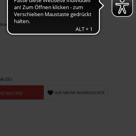
ndkosten
alb DE)
RENKORB
AUF MEINE WUNSCHLISTE