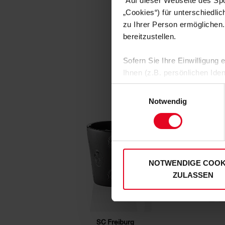
"Auf dieser Webseite des Sp
„Cookies“) für unterschiedli
zu Ihrer Person ermöglichen.
bereitzustellen.
Sofern Sie Ihre Einwilligung
Ihnen (z.B. persönlichen Ide
zulassen“-Button stimmen Sie
Einwilligungsauswahl
personenbezogenen Daten für
Notwendig
zu. Sie können auch eine eig
Soweit Sie „Notwendige Cooki
Einwilligungen können Sie je
unserer
Datenschutzerklär
NOTWENDIGE COOK
ZULASSEN
SC Freiburg