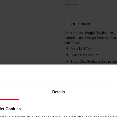
BESCHREIBUNG
Die Fantasse
Magic "Skyline"
zeigt
natürlich das Europa-Park Stadion. 
der Tasse.
Metallic-Effekt
Bilder aus Freiburg
Sport-Club Freiburg Vereinslog
NUR HANDWÄSCHE!
HERSTELLERANGABEN
Details
MATERIALIEN
KUNDENBEWERTUNGEN (2)
et Cookies