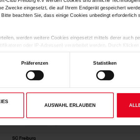
ort-Club Freiburg e.V werden Cookies und ähnliche Technologi
Artikelnummer:
23-100088
che Zwecke eingesetzt, die auf Ihrem Endgerät gespeichert werd
Logistiknummer:
EM000155-0
 Bitte beachten Sie, dass einige Cookies unbedingt erforderlich
 erteilen, werden weitere Cookies eingesetzt mittels derer auch
DAS KÖNNTE DIR AUCH GEFALLEN
ntifikatoren oder IP-Adressen) verarbeitet werden. Durch Klicken
 der Speicherung aller aufgeführten Cookies und der entsprech
 die unten jeweils angegebene Zwecke gem. § 25 Abs. 1 TDDDG,
Präferenzen
Statistiken
ene Auswahl treffen und diese durch Klicken auf den „Auswahl er
es“ auswählen, werden nur unbedingt erforderliche Cookies einge
derzeit widerrufen. Weitere Informationen entnehmen Sie bitte
ung
und unserem
Impressum
."
IES
AUSWAHL ERLAUBEN
ALL
SC Freiburg