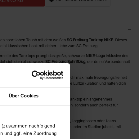
nen sportlichen Touch mit dem weißen
SC Freiburg Tanktop NIKE
. Dieses
eint klassischen Look mit deiner Liebe zum SC Freiburg.
rseite des Tanktops prangt das große, schwarze
NIKE-Logo
inklusive des
det sich der rot-schwarze
SC Freiburg Schriftzug
, der deine Verbundenheit
n kraftvollen Akzent setzt.
in einer lockeren Passform gestaltet, die dir maximale Bewegungsfreiheit
as leichte Material sorgen für angenehme Luftzirkulation und halten dich
Über Cookies
us hochwertiger Baumwolle, bietet das Tanktop ein angenehmes
t nicht nur ideal für sportliche Aktivitäten, sondern auch perfekt für
e Tanktop lässt sich mühelos mit Shorts, Jogginghosen oder Jeans
en (zusammen nachfolgend
ng gehst, einen Tag am Strand verbringst oder im Stadion jubelst, mit
end gekleidet.
en und ggf. eine Zuordnung