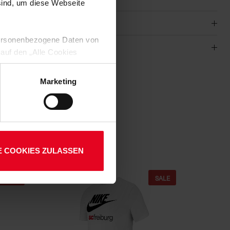
 sind, um diese Webseite
 personenbezogene Daten von
 auf den „Alle Cookies
enden Verarbeitung Ihrer
-101
 Art. 6 Abs. 1 lit. a DSGVO
Marketing
01
lauben“-Button bestätigen.
setzt. Ihre etwaig erteilten
E COOKIES ZULASSEN
SALE
SALE