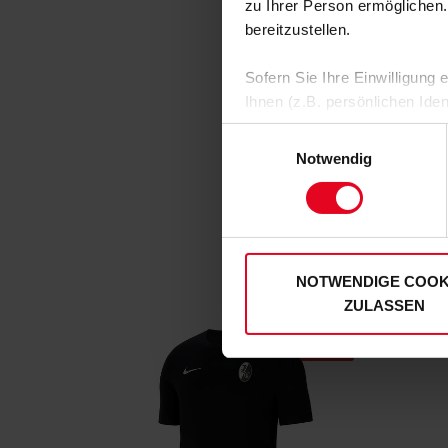
zu Ihrer Person ermöglichen.
bereitzustellen.
Sofern Sie Ihre Einwilligung
Ihnen (z.B. persönlichen Ide
zulassen“-Button stimmen Sie
Einwilligungsauswahl
personenbezogenen Daten für
Notwendig
zu. Sie können auch eine eig
Soweit Sie „Notwendige Cooki
Einwilligungen können Sie je
unserer
Datenschutzerklär
NOTWENDIGE COOK
ZULASSEN
SALE
SALE