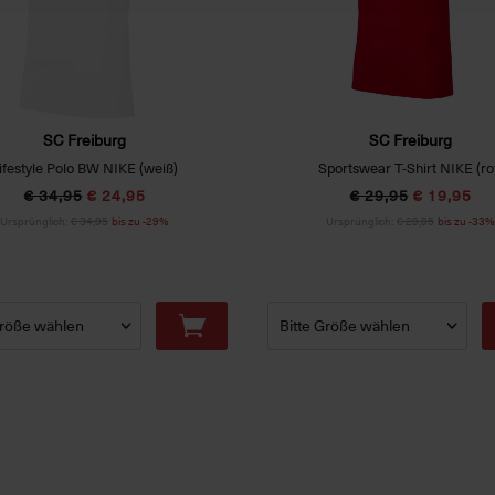
SC Freiburg
SC Freiburg
ifestyle Polo BW NIKE (weiß)
Sportswear T-Shirt NIKE (ro
€ 34,95
€ 24,95
€ 29,95
€ 19,95
Ursprünglich:
€ 34,95
bis zu -29%
Ursprünglich:
€ 29,95
bis zu -33%