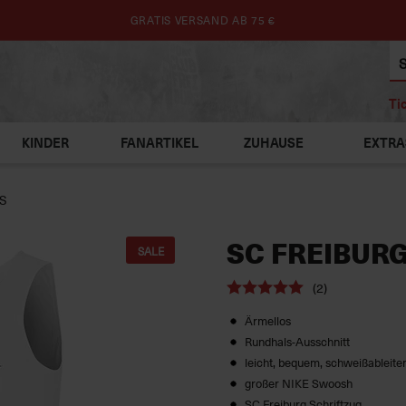
GRATIS VERSAND AB 75 €
Ti
KINDER
FANARTIKEL
ZUHAUSE
EXTRA
OS
SC FREIBURG
SALE
(2)
Ärmellos
Rundhals-Ausschnitt
leicht, bequem, schweißableite
großer NIKE Swoosh
SC Freiburg Schriftzug