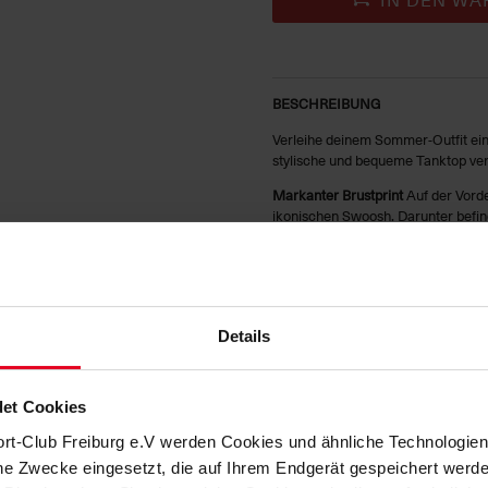
BESCHREIBUNG
Verleihe deinem Sommer-Outfit ei
stylische und bequeme Tanktop ver
Markanter Brustprint
Auf der Vorde
ikonischen Swoosh. Darunter befin
zum Verein deutlich macht und eine
Bequemer Schnitt
Das Tanktop ist 
bietet. Der ärmellose Schnitt und d
auch an heißen Tagen kühl.
Details
Hochwertiges Material
Gefertigt a
Tragegefühl und Langlebigkeit. Es is
entspannte Freizeitmomente.
et Cookies
Vielseitig kombinierbar
Dieses weiß
ort-Club Freiburg e.V werden Cookies und ähnliche Technologi
kombinieren. Egal, ob du zum Traini
diesem Tanktop bist du immer pass
che Zwecke eingesetzt, die auf Ihrem Endgerät gespeichert werd