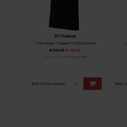
SC Freiburg
ß)
T-Shirt Basic "Wappen" NIKE schwarz
L
€ 29,95
€ 19,95
33%
Ursprünglich:
€ 29,95
bis zu -33%