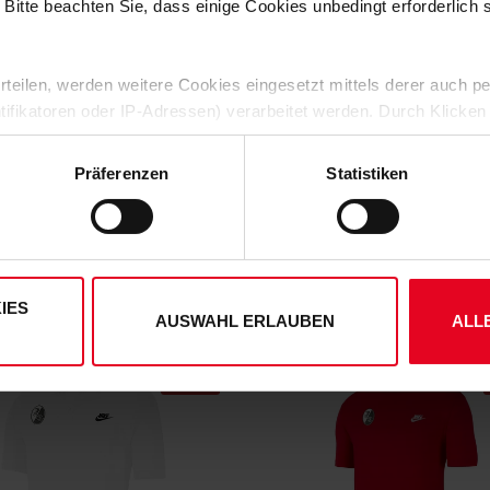
 Bitte beachten Sie, dass einige Cookies unbedingt erforderlich
HERSTELLERANGABEN
 erteilen, werden weitere Cookies eingesetzt mittels derer auch
KUNDENBEWERTUNGEN (2)
ntifikatoren oder IP-Adressen) verarbeitet werden. Durch Klicken
 der Speicherung aller aufgeführten Cookies und der entsprech
Artikelnummer:
24NAR4991
 die unten jeweils angegebene Zwecke gem. § 25 Abs. 1 TDDDG,
Präferenzen
Statistiken
Logistiknummer:
EM001114-0
ene Auswahl treffen und diese durch Klicken auf den „Auswahl er
es“ auswählen, werden nur unbedingt erforderliche Cookies einge
derzeit widerrufen. Weitere Informationen entnehmen Sie bitte
ung
und unserem
Impressum
."
DAS KÖNNTE DIR AUCH GEFALLEN
IES
AUSWAHL ERLAUBEN
ALL
SALE