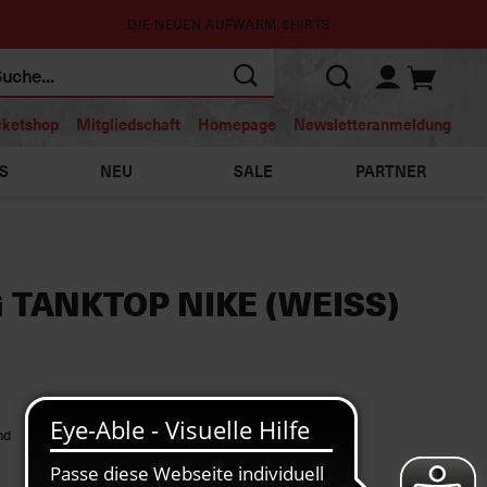
DIE NEUEN AUFWÄRM SHIRTS
cketshop
Mitgliedschaft
Homepage
Newsletteranmeldung
S
NEU
SALE
PARTNER
 TANKTOP NIKE (WEISS)
nd