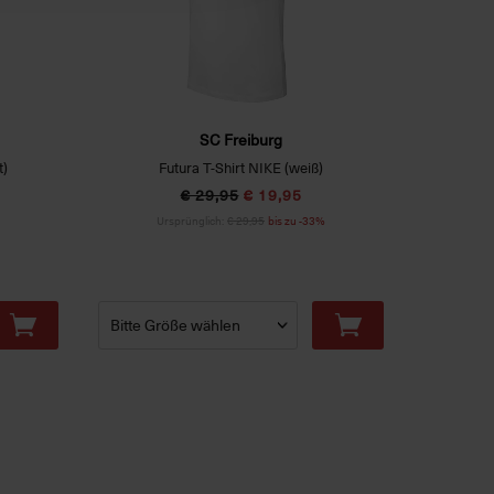
SC Freiburg
t)
Futura T-Shirt NIKE (weiß)
T-Shir
€ 29,95
€ 19,95
Ursprünglich:
€ 29,95
bis zu -33%
Ur