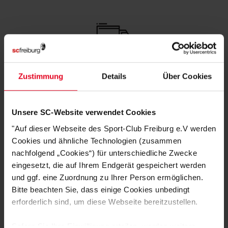
Schnelle Lieferung
Zustimmung
Details
Über Cookies
Lieferung innerhalb von 1 - 3 Werktagen.
Unsere SC-Website verwendet Cookies
"Auf dieser Webseite des Sport-Club Freiburg e.V werden
Cookies und ähnliche Technologien (zusammen
nachfolgend „Cookies“) für unterschiedliche Zwecke
Hohe Qualitätsstandards
eingesetzt, die auf Ihrem Endgerät gespeichert werden
Unser Produktsortiment unterliegt regelmäßigen
und ggf. eine Zuordnung zu Ihrer Person ermöglichen.
Qualitätskontrollen, um deinen und unseren hohen
Bitte beachten Sie, dass einige Cookies unbedingt
Qualitätsstandards zu entsprechen.
erforderlich sind, um diese Webseite bereitzustellen.
Sofern Sie Ihre Einwilligung erteilen, werden weitere