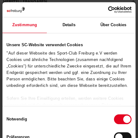
HERSTELLERANGABEN
MATERIALIEN
Zustimmung
Details
Über Cookies
KUNDENBEWERTUNGEN (1)
Unsere SC-Website verwendet Cookies
Artikelnummer:
22NCW6932-010
"Auf dieser Webseite des Sport-Club Freiburg e.V werden
Logistiknummer:
EM000829-001
Cookies und ähnliche Technologien (zusammen nachfolgend
„Cookies“) für unterschiedliche Zwecke eingesetzt, die auf Ihrem
Endgerät gespeichert werden und ggf. eine Zuordnung zu Ihrer
Person ermöglichen. Bitte beachten Sie, dass einige Cookies
unbedingt erforderlich sind, um diese Webseite bereitzustellen.
Sofern Sie Ihre Einwilligung erteilen, werden weitere Cookies
DEINE VORTEILE IN UNSEREM
eingesetzt mittels derer auch personenbezogene Daten von
SHOP
Ihnen (z.B. persönlichen Identifikatoren oder IP-Adressen)
Einwilligungsauswahl
verarbeitet werden. Durch Klicken auf den „Alle Cookies
Notwendig
zulassen“-Button stimmen Sie der Speicherung aller
aufgeführten Cookies und der entsprechenden Verarbeitung Ihrer
Präferenzen
personenbezogenen Daten für die unten jeweils angegebene