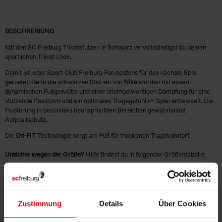
BESCHREIBUNG
Mit den SC Freiburg Trikotstutzen in Schwarz vervollständigst du deinen
sportlichen Trikot-Look.
Damit ist jeder Sport-Club Freiburg Fan bestens für das nächste Spiel
gerüstet. Denn die schwarzen Stutzen von
Nike
wurden mit einem
dynamischen Fußgewölbe und einer leichtgewichtigen Dämpfung für eine
stützende Passform und ein optimales Tragegefühl im Spiel entwickelt. Die
Polsterung in besonders beanspruchten Bereichen gewährleistet
Aufprallschutz.
Die
Dri-FIT
-Technologie sorgt am Fuß für trockenen Tragekomfort.
Unsicher wegen der Größe?
Hilfe findest du in folgender
Größentabelle
:
Größe
XS
S
Schuhgröße
30-34
34-38
Zustimmung
Details
Über Cookies
HERSTELLERANGABEN