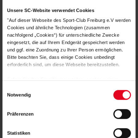
KUNDENBEWERTUNGEN (0)
Unsere SC-Website verwendet Cookies
"Auf dieser Webseite des Sport-Club Freiburg e.V werden
Artikelnummer:
NST324
Cookies und ähnliche Technologien (zusammen
Logistiknummer:
EM001208-001
nachfolgend „Cookies“) für unterschiedliche Zwecke
eingesetzt, die auf Ihrem Endgerät gespeichert werden
und ggf. eine Zuordnung zu Ihrer Person ermöglichen.
Bitte beachten Sie, dass einige Cookies unbedingt
erforderlich sind, um diese Webseite bereitzustellen.
DEINE VORTEILE IN UNSEREM
Sofern Sie Ihre Einwilligung erteilen, werden weitere
Cookies eingesetzt mittels derer auch personenbezogene
SHOP
Einwilligungsauswahl
Daten von Ihnen (z.B. persönlichen Identifikatoren oder
Notwendig
IP-Adressen) verarbeitet werden. Durch Klicken auf den
„Alle Cookies zulassen“-Button stimmen Sie der
Präferenzen
Speicherung aller aufgeführten Cookies und der
entsprechenden Verarbeitung Ihrer personenbezogenen
Daten für die unten jeweils angegebene Zwecke gem. §
Statistiken