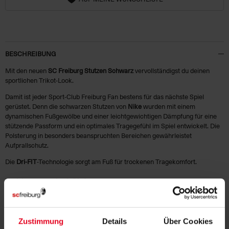
BESCHREIBUNG
Mit den neuen
SC Freiburg Stutzen Schwarz
vervollständigst du deinen
sportlichen Trikot-Look.
Damit ist jeder Sport-Club Freiburg Fan bestens für das nächste Spiel
gerüstet. Denn die schwarzen Stutzen von
Nike
wurden mit einem
dynamischen Fußgewölbe und einer leichtgewichtigen Dämpfung für eine
stützende Passform und ein optimales Tragegefühl im Spiel entwickelt. Die
Polsterung in besonders beanspruchten Bereichen gewährleistet
Aufprallschutz.
Die
Dri-FIT
-Technologie sorgt am Fuß für trockenen Tragekomfort.
Unsicher wegen der Größe?
Hilfe findest du in folgender
Größentabelle
:
Größe
XS
S
Schuhgröße
30-34
34-38
Zustimmung
Details
Über Cookies