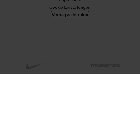
Cookie Einstellungen
Vertrag widerrufen
© 2026 004 GMBH. Alle Rechte vorbehalten.
Alle Preise in Euro, inkl. MwSt. zzgl. Versandkosten. Änderungen und Irrtümer
vorbehalten. Abbildungen ähnlich. Nur solange der Vorrat reicht.