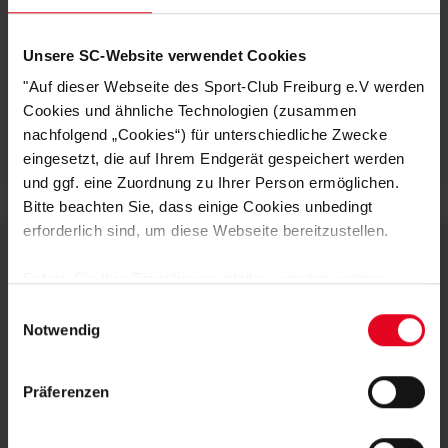
HERSTELLERANGABEN
Unsere SC-Website verwendet Cookies
KUNDENBEWERTUNGEN (4)
"Auf dieser Webseite des Sport-Club Freiburg e.V werden
Cookies und ähnliche Technologien (zusammen
Artikelnummer:
NST225
nachfolgend „Cookies“) für unterschiedliche Zwecke
Logistiknummer:
EM001670-001
eingesetzt, die auf Ihrem Endgerät gespeichert werden
und ggf. eine Zuordnung zu Ihrer Person ermöglichen.
Bitte beachten Sie, dass einige Cookies unbedingt
erforderlich sind, um diese Webseite bereitzustellen.
Sofern Sie Ihre Einwilligung erteilen, werden weitere
DEINE VORTEILE IN UNSEREM
Cookies eingesetzt mittels derer auch personenbezogene
Einwilligungsauswahl
Daten von Ihnen (z.B. persönlichen Identifikatoren oder
SHOP
Notwendig
IP-Adressen) verarbeitet werden. Durch Klicken auf den
„Alle Cookies zulassen“-Button stimmen Sie der
Präferenzen
Speicherung aller aufgeführten Cookies und der
entsprechenden Verarbeitung Ihrer personenbezogenen
Daten für die unten jeweils angegebene Zwecke gem. §