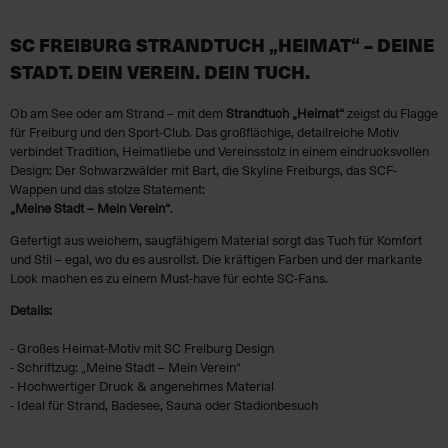
SC FREIBURG STRANDTUCH „HEIMAT“ – DEINE
STADT. DEIN VEREIN. DEIN TUCH.
Ob am See oder am Strand – mit dem
Strandtuch „Heimat“
zeigst du Flagge
für Freiburg und den Sport-Club. Das großflächige, detailreiche Motiv
verbindet Tradition, Heimatliebe und Vereinsstolz in einem eindrucksvollen
Design: Der Schwarzwälder mit Bart, die Skyline Freiburgs, das SCF-
Wappen und das stolze Statement:
„Meine Stadt – Mein Verein“
.
Gefertigt aus weichem, saugfähigem Material sorgt das Tuch für Komfort
und Stil – egal, wo du es ausrollst. Die kräftigen Farben und der markante
Look machen es zu einem Must-have für echte SC-Fans.
Details:
- Großes Heimat-Motiv mit SC Freiburg Design
- Schriftzug: „Meine Stadt – Mein Verein“
- Hochwertiger Druck & angenehmes Material
- Ideal für Strand, Badesee, Sauna oder Stadionbesuch