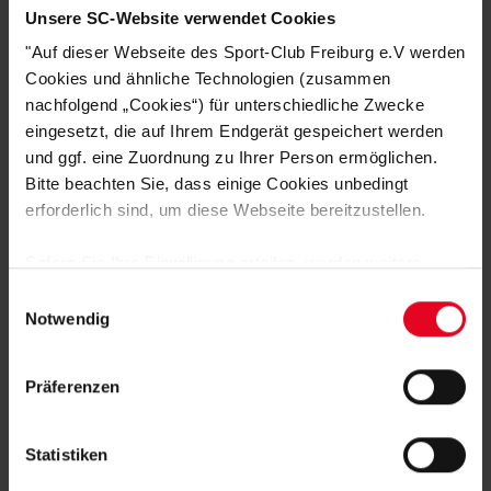
Unsere SC-Website verwendet Cookies
DAS KÖNNTE DIR AUCH
"Auf dieser Webseite des Sport-Club Freiburg e.V werden
Cookies und ähnliche Technologien (zusammen
GEFALLEN
nachfolgend „Cookies“) für unterschiedliche Zwecke
eingesetzt, die auf Ihrem Endgerät gespeichert werden
und ggf. eine Zuordnung zu Ihrer Person ermöglichen.
Bitte beachten Sie, dass einige Cookies unbedingt
erforderlich sind, um diese Webseite bereitzustellen.
Sofern Sie Ihre Einwilligung erteilen, werden weitere
Cookies eingesetzt mittels derer auch personenbezogene
Einwilligungsauswahl
Daten von Ihnen (z.B. persönlichen Identifikatoren oder
Notwendig
IP-Adressen) verarbeitet werden. Durch Klicken auf den
„Alle Cookies zulassen“-Button stimmen Sie der
Präferenzen
Speicherung aller aufgeführten Cookies und der
entsprechenden Verarbeitung Ihrer personenbezogenen
SC Freiburg
Daten für die unten jeweils angegebene Zwecke gem. §
Statistiken
Strandtuch GOTS "SCF 1904" 70x180 cm
25 Abs. 1 TDDDG, Art. 6 Abs. 1 lit. a DSGVO zu. Sie