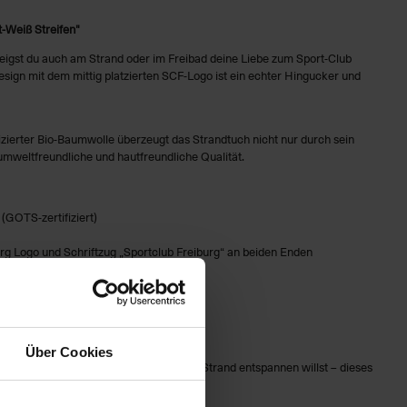
-Weiß Streifen"
zeigst du auch am Strand oder im Freibad deine Liebe zum Sport-Club
Design mit dem mittig platzierten SCF-Logo ist ein echter Hingucker und
zierter Bio-Baumwolle überzeugt das Strandtuch nicht nur durch sein
umweltfreundliche und hautfreundliche Qualität.
(GOTS-zertifiziert)
rg Logo und Schriftzug „Sportclub Freiburg“ an beiden Enden
gfähig
adionbesuche
Über Cookies
rocknen oder einfach nur stilvoll am Strand entspannen willst – dieses
omfort auf höchstem Niveau.