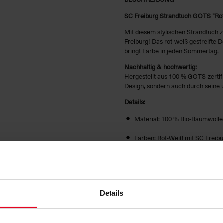
SC Freiburg Strandtuch GOTS "Rot
Mit diesem stylischen Strandtuch 
Freiburg! Das rot-weiß gestreifte 
bringt Farbe in jeden Sommertag.
Nachhaltig & hochwertig:
Hergestellt aus 100 % GOTS-zertifi
Design, sondern auch durch seine 
Details:
Material: 100 % Bio-Baumwolle 
Farben: Rot-Weiß mit SC Freibu
Pflegeleicht und besonders sau
Ideal für Strand, Pool oder St
Perfekt für echte SCF-Fans:
Details
Ob du dich nach dem Schwimmen abt
Strandtuch vereint Fanliebe und K