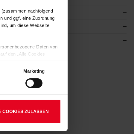
en (zusammen nachfolgend
en und ggf. eine Zuordnung
 sind, um diese Webseite
 personenbezogene Daten von
 auf den „Alle Cookies
enden Verarbeitung Ihrer
01
 Art. 6 Abs. 1 lit. a DSGVO
Marketing
lauben“-Button bestätigen.
setzt. Ihre etwaig erteilten
E COOKIES ZULASSEN