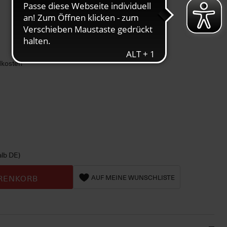
ndkosten
alb DE)
RENKORB
AUF MEINE WUNSCHLISTE