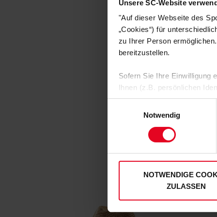
Unsere SC-Website verwend
"Auf dieser Webseite des Sp
„Cookies“) für unterschiedli
zu Ihrer Person ermöglichen.
bereitzustellen.
Sofern Sie Ihre Einwilligung
Ihnen (z.B. persönlichen Ide
zulassen“-Button stimmen Sie
Einwilligungsauswahl
personenbezogenen Daten für
Notwendig
zu. Sie können auch eine eig
Soweit Sie „Notwendige Cooki
Einwilligungen können Sie je
unserer
Datenschutzerklär
NOTWENDIGE COOK
ZULASSEN