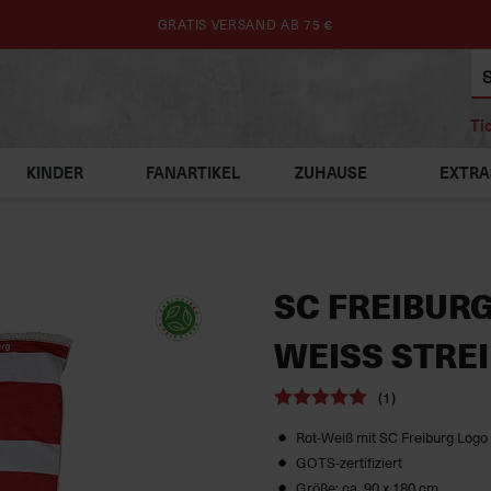
GRATIS VERSAND AB 75 €
Ti
KINDER
FANARTIKEL
ZUHAUSE
EXTRA
SC FREIBUR
WEISS STREIF
(1)
Rot-Weiß mit SC Freiburg Logo 
GOTS-zertifiziert
Größe: ca. 90 x 180 cm