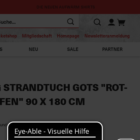
DIE NEUEN AUFWÄRM SHIRTS
cketshop
Mitgliedschaft
Homepage
Newsletteranmeldung
S
NEU
SALE
PARTNER
G STRANDTUCH GOTS "ROT-
EN" 90 X 180 CM
und Schriftzug „Sportclub Freiburg“ an beiden Enden