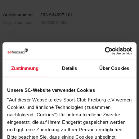
Artikelnummer:
23NAR4997-101
Logistiknummer:
EM000212-001
DAS KÖNNTE DIR AUCH
GEFALLEN
Zustimmung
Details
Über Cookies
SALE
Unsere SC-Website verwendet Cookies
"Auf dieser Webseite des Sport-Club Freiburg e.V werden
Cookies und ähnliche Technologien (zusammen
nachfolgend „Cookies“) für unterschiedliche Zwecke
eingesetzt, die auf Ihrem Endgerät gespeichert werden
und ggf. eine Zuordnung zu Ihrer Person ermöglichen.
Bitte beachten Sie, dass einige Cookies unbedingt