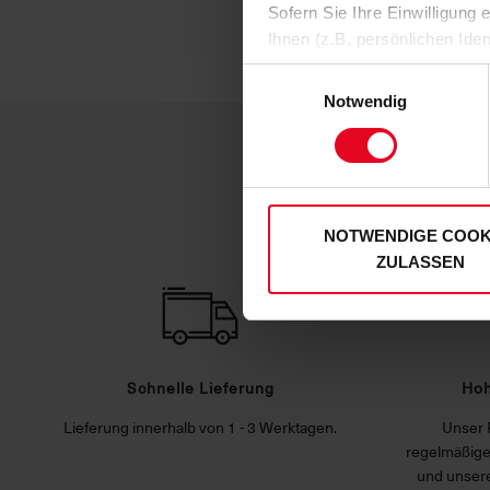
Sofern Sie Ihre Einwilligung
Ihnen (z.B. persönlichen Ide
zulassen“-Button stimmen Sie
Einwilligungsauswahl
personenbezogenen Daten für
Notwendig
zu. Sie können auch eine eig
Soweit Sie „Notwendige Cooki
Einwilligungen können Sie je
unserer
Datenschutzerklär
NOTWENDIGE COOK
ZULASSEN
Schnelle Lieferung
Hoh
Lieferung innerhalb von 1 - 3 Werktagen.
Unser 
regelmäßige
und unsere