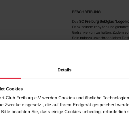
BESCHREIBUNG
Das
SC
Freiburg Sektglas "Logo-ko
Dank seinem recylten und gleichzei
Getränke kühl zu halten. Zudem sor
Sein nahezu unzerbrechliches Desig
aufgebracht befindet sich zudem no
Gäste wissen, welcher Verein dein L
HERSTELLERANGABEN
Details
NACHHALTIGKEIT
et Cookies
KUNDENBEWERTUNGEN (0)
ort-Club Freiburg e.V werden Cookies und ähnliche Technologi
che Zwecke eingesetzt, die auf Ihrem Endgerät gespeichert werd
Artikelnummer:
23-100182
 Bitte beachten Sie, dass einige Cookies unbedingt erforderlich
Logistiknummer:
EM000911-0