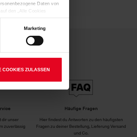
 personenbezogene Daten von
 auf den „Alle Cookies
enden Verarbeitung Ihrer
 Art. 6 Abs. 1 lit. a DSGVO
Marketing
lauben“-Button bestätigen.
setzt. Ihre etwaig erteilten
E COOKIES ZULASSEN
rvice
Häufige Fragen
 dir unser
Hier findest du Antworten zu den häufigsten
m zuverlässig
Fragen zu deiner Bestellung, Lieferung Versand
und Co.