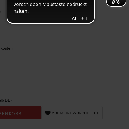
r
ndkosten
alb DE)
RENKORB
AUF MEINE WUNSCHLISTE