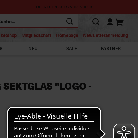
DIE NEUEN AUFWÄRM SHIRTS
cketshop
Mitgliedschaft
Homepage
Newsletteranmeldung
S
NEU
SALE
PARTNER
 SEKTGLAS "LOGO -