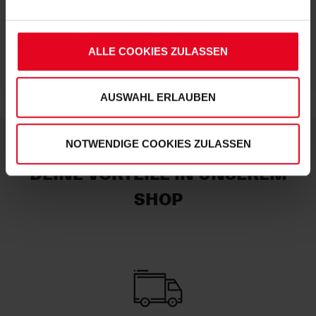
Soweit Sie „Notwendige Cookies“ auswählen, werden nur
unbedingt erforderliche Cookies eingesetzt. Ihre etwaig
erteilten Einwilligungen können Sie jederzeit widerrufen.
ALLE COOKIES ZULASSEN
Weitere Informationen entnehmen Sie bitte
unserer
Datenschutzerklärung
und
unserem
Impressum
."
AUSWAHL ERLAUBEN
NOTWENDIGE COOKIES ZULASSEN
DEINE VORTEILE IN UNSEREM
SHOP