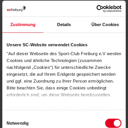
Bequemer Schnitt für hohen Tragekomfort
HERSTELLERANGABEN
Zustimmung
Details
Über Cookies
KUNDENBEWERTUNGEN (4)
Unsere SC-Website verwendet Cookies
Artikelnummer:
25-100240
"Auf dieser Webseite des Sport-Club Freiburg e.V werden
Logistiknummer:
EM001866-001
Cookies und ähnliche Technologien (zusammen
nachfolgend „Cookies“) für unterschiedliche Zwecke
eingesetzt, die auf Ihrem Endgerät gespeichert werden
DAS KÖNNTE DIR AUCH
und ggf. eine Zuordnung zu Ihrer Person ermöglichen.
Bitte beachten Sie, dass einige Cookies unbedingt
GEFALLEN
erforderlich sind, um diese Webseite bereitzustellen.
Sofern Sie Ihre Einwilligung erteilen, werden weitere
Cookies eingesetzt mittels derer auch personenbezogene
Einwilligungsauswahl
Daten von Ihnen (z.B. persönlichen Identifikatoren oder
Notwendig