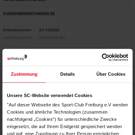
KUNDENBEWERTUNGEN (0)
Artikelnummer:
24-100282
Logistiknummer:
EM001436-001
DAS KÖNNTE DIR AUCH
Zustimmung
Details
Über Cookies
GEFALLEN
Unsere SC-Website verwendet Cookies
"Auf dieser Webseite des Sport-Club Freiburg e.V werden
Cookies und ähnliche Technologien (zusammen
nachfolgend „Cookies“) für unterschiedliche Zwecke
eingesetzt, die auf Ihrem Endgerät gespeichert werden
und ggf. eine Zuordnung zu Ihrer Person ermöglichen.