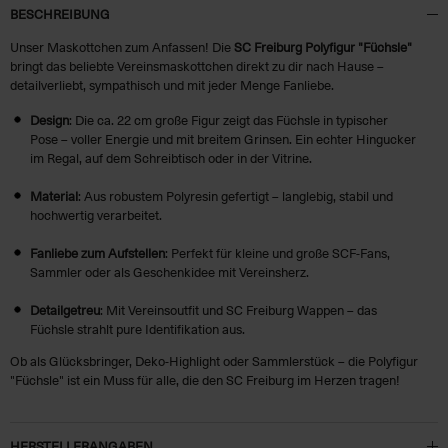
BESCHREIBUNG
Unser Maskottchen zum Anfassen! Die
SC Freiburg Polyfigur "Füchsle"
bringt das beliebte Vereinsmaskottchen direkt zu dir nach Hause –
detailverliebt, sympathisch und mit jeder Menge Fanliebe.
Design
: Die ca. 22 cm große Figur zeigt das Füchsle in typischer
Pose – voller Energie und mit breitem Grinsen. Ein echter Hingucker
im Regal, auf dem Schreibtisch oder in der Vitrine.
Material
: Aus robustem Polyresin gefertigt – langlebig, stabil und
hochwertig verarbeitet.
Fanliebe zum Aufstellen
: Perfekt für kleine und große SCF-Fans,
Sammler oder als Geschenkidee mit Vereinsherz.
Detailgetreu
: Mit Vereinsoutfit und SC Freiburg Wappen – das
Füchsle strahlt pure Identifikation aus.
Ob als Glücksbringer, Deko-Highlight oder Sammlerstück – die Polyfigur
"Füchsle" ist ein Muss für alle, die den SC Freiburg im Herzen tragen!
HERSTELLERANGABEN