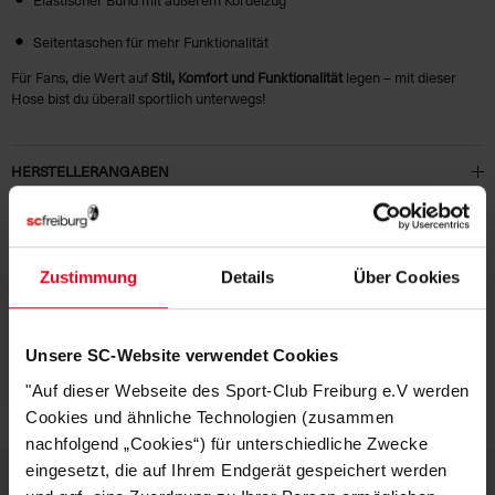
Seitentaschen für mehr Funktionalität
Für Fans, die Wert auf
Stil, Komfort und Funktionalität
legen – mit dieser
Hose bist du überall sportlich unterwegs!
HERSTELLERANGABEN
NACHHALTIGKEIT
KUNDENBEWERTUNGEN (3)
Zustimmung
Details
Über Cookies
Artikelnummer:
25NHV0959-010
Unsere SC-Website verwendet Cookies
Logistiknummer:
EM001629-001
"Auf dieser Webseite des Sport-Club Freiburg e.V werden
Cookies und ähnliche Technologien (zusammen
nachfolgend „Cookies“) für unterschiedliche Zwecke
eingesetzt, die auf Ihrem Endgerät gespeichert werden