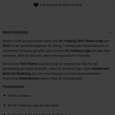
AUF MEINE WUNSCHLISTE
BESCHREIBUNG
Komfort trifft auf sportlichen Style: Die
SC Freiburg Tech Fleece Hose
von
NIKE
ist der perfekte Begleiter für Alltag, Training oder Stadionbesuch. In
schlichtem Schwarz gehalten und mit dem
SC Freiburg Logo
auf dem Bein
versehen, setzt sie dezente, aber wirkungsvolle Fan-Akzente.
Die weiche
Tech Fleece
-Qualität sorgt für angenehme Wärme bei
gleichzeitig geringem Gewicht – ideal für kühlere Tage. Dank
elastischem
Bund mit Kordelzug
sitzt die Hose bequem und individuell anpassbar.
Praktische
Seitentaschen
bieten Platz für Kleinigkeiten.
Produktdetails:
Farbe: Schwarz
Mit SC Freiburg Logo auf dem Bein
Elastischer Bund mit äußerem Kordelzug