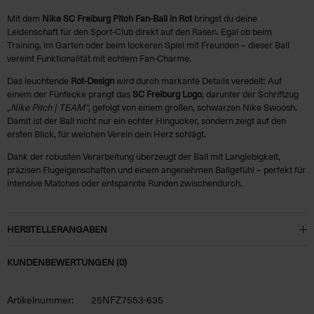
Mit dem
Nike SC Freiburg Pitch Fan-Ball in Rot
bringst du deine
Leidenschaft für den Sport-Club direkt auf den Rasen. Egal ob beim
Training, im Garten oder beim lockeren Spiel mit Freunden – dieser Ball
vereint Funktionalität mit echtem Fan-Charme.
Das leuchtende
Rot-Design
wird durch markante Details veredelt: Auf
einem der Fünfecke prangt das
SC Freiburg Logo
, darunter der Schriftzug
„Nike Pitch | TEAM“
, gefolgt von einem großen, schwarzen Nike Swoosh.
Damit ist der Ball nicht nur ein echter Hingucker, sondern zeigt auf den
ersten Blick, für welchen Verein dein Herz schlägt.
Dank der robusten Verarbeitung überzeugt der Ball mit Langlebigkeit,
präzisen Flugeigenschaften und einem angenehmen Ballgefühl – perfekt für
intensive Matches oder entspannte Runden zwischendurch.
HERSTELLERANGABEN
KUNDENBEWERTUNGEN (0)
Artikelnummer:
25NFZ7553-635