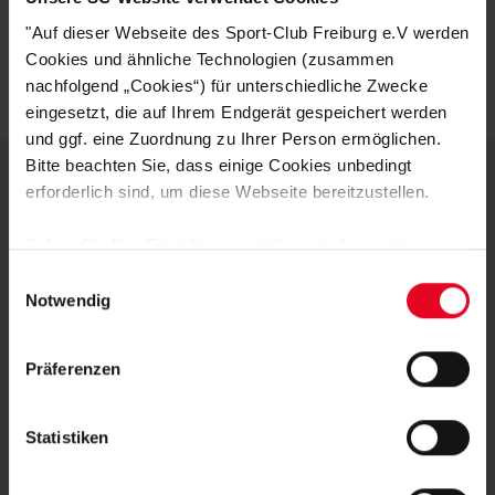
Artikelnummer:
25-100175
"Auf dieser Webseite des Sport-Club Freiburg e.V werden
Logistiknummer:
EM001574-001
Cookies und ähnliche Technologien (zusammen
nachfolgend „Cookies“) für unterschiedliche Zwecke
eingesetzt, die auf Ihrem Endgerät gespeichert werden
und ggf. eine Zuordnung zu Ihrer Person ermöglichen.
Bitte beachten Sie, dass einige Cookies unbedingt
erforderlich sind, um diese Webseite bereitzustellen.
DEINE VORTEILE IN UNSEREM
Sofern Sie Ihre Einwilligung erteilen, werden weitere
SHOP
Cookies eingesetzt mittels derer auch personenbezogene
Einwilligungsauswahl
Daten von Ihnen (z.B. persönlichen Identifikatoren oder
Notwendig
IP-Adressen) verarbeitet werden. Durch Klicken auf den
„Alle Cookies zulassen“-Button stimmen Sie der
Präferenzen
Speicherung aller aufgeführten Cookies und der
entsprechenden Verarbeitung Ihrer personenbezogenen
Daten für die unten jeweils angegebene Zwecke gem. §
Statistiken
25 Abs. 1 TDDDG, Art. 6 Abs. 1 lit. a DSGVO zu. Sie
Schnelle Lieferung
können auch eine eigene Auswahl treffen und diese durch