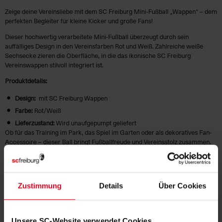
Zeige deine Vereinsliebe mit dem SC Freiburg Mini-Fußball „Wappen“ – dem
perfekten Begleiter für kleine Kicker und große Fans!
Dieser hochwertig verarbeitete Mini-Fußball überzeugt durch sein
auffälliges Design in den Vereinsfarben Rot und Weiß. Zahlreiche weiße
Sechsecke zieren die Oberfläche, in die das ikonische SC Freiburg
Vereinswappen stilvoll integriert ist.
Produktdetails:
Design:
mit SC Freiburg Wappen
Farbe:
Rot/Weiß
Lieferzustand:
Wird unaufgepumpt geliefert
Ob für das Training im Park, das Spiel im Garten oder als dekoratives Fan-
Accessoire – dieser Ball bringt Fußballfreude und Vereinsstolz zusammen.
Ein Muss für jeden SC Freiburg Fan!
HERSTELLERANGABEN
Zustimmung
Details
Über Cookies
KUNDENBEWERTUNGEN (1)
Unsere SC-Website verwendet Cookies