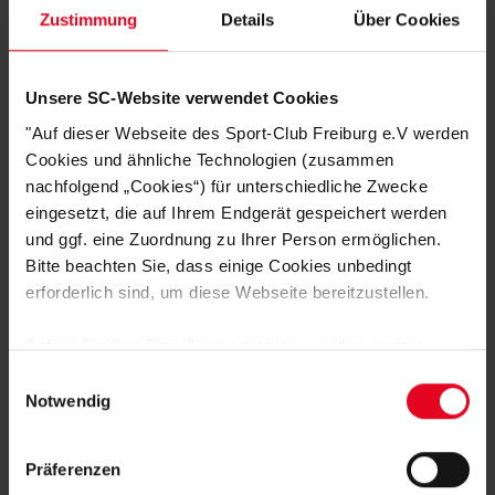
Zustimmung
Details
Über Cookies
DAS KÖNNTE DIR AUCH
Unsere SC-Website verwendet Cookies
GEFALLEN
"Auf dieser Webseite des Sport-Club Freiburg e.V werden
Cookies und ähnliche Technologien (zusammen
nachfolgend „Cookies“) für unterschiedliche Zwecke
eingesetzt, die auf Ihrem Endgerät gespeichert werden
und ggf. eine Zuordnung zu Ihrer Person ermöglichen.
Bitte beachten Sie, dass einige Cookies unbedingt
erforderlich sind, um diese Webseite bereitzustellen.
Sofern Sie Ihre Einwilligung erteilen, werden weitere
Cookies eingesetzt mittels derer auch personenbezogene
Einwilligungsauswahl
Daten von Ihnen (z.B. persönlichen Identifikatoren oder
Notwendig
IP-Adressen) verarbeitet werden. Durch Klicken auf den
„Alle Cookies zulassen“-Button stimmen Sie der
Präferenzen
Speicherung aller aufgeführten Cookies und der
SC Freiburg