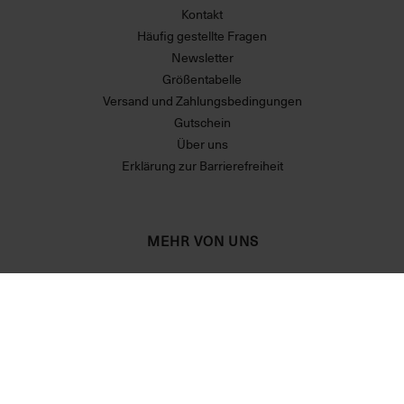
Kontakt
Häufig gestellte Fragen
Newsletter
Größentabelle
Versand und Zahlungsbedingungen
Gutschein
Über uns
Erklärung zur Barrierefreiheit
MEHR VON UNS
Partner
RECHTLICHES
Allgemeine Geschäftsbedingungen