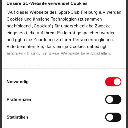
Unsere SC-Website verwendet Cookies
DEINE VORTEILE IN UNSEREM
"Auf dieser Webseite des Sport-Club Freiburg e.V werden
SHOP
Cookies und ähnliche Technologien (zusammen
nachfolgend „Cookies“) für unterschiedliche Zwecke
eingesetzt, die auf Ihrem Endgerät gespeichert werden
und ggf. eine Zuordnung zu Ihrer Person ermöglichen.
Bitte beachten Sie, dass einige Cookies unbedingt
erforderlich sind, um diese Webseite bereitzustellen.
Sofern Sie Ihre Einwilligung erteilen, werden weitere
Cookies eingesetzt mittels derer auch personenbezogene
Einwilligungsauswahl
Schnelle Lieferung
Daten von Ihnen (z.B. persönlichen Identifikatoren oder
Notwendig
Lieferung innerhalb von 1 - 3 Werktagen.
IP-Adressen) verarbeitet werden. Durch Klicken auf den
„Alle Cookies zulassen“-Button stimmen Sie der
Präferenzen
Speicherung aller aufgeführten Cookies und der
entsprechenden Verarbeitung Ihrer personenbezogenen
Daten für die unten jeweils angegebene Zwecke gem. §
Statistiken
25 Abs. 1 TDDDG, Art. 6 Abs. 1 lit. a DSGVO zu. Sie
Hohe Qualitätsstandards