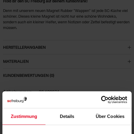
Hold dir den SC Freiburg auf deinem Kühlschrank!
Denn mit unserem neuen Magnet Rubber "Wappen" ist jede SC-Küche viel
schöner. Dieses kleine Magnet ist nicht nur eine schöne Wohndeko,
sondern auch ein kleiner Helfer, wenn Notizen oder Zettel befestigt werden
müssen.
HERSTELLERANGABEN
MATERIALIEN
KUNDENBEWERTUNGEN (0)
Artikelnummer:
22-100074
Logistiknummer:
EM000343-001
Zustimmung
Details
Über Cookies