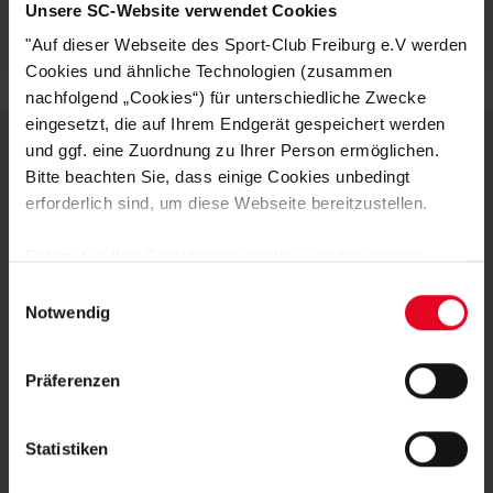
Unsere SC-Website verwendet Cookies
Logistiknummer:
EM000998-001
"Auf dieser Webseite des Sport-Club Freiburg e.V werden
Cookies und ähnliche Technologien (zusammen
nachfolgend „Cookies“) für unterschiedliche Zwecke
eingesetzt, die auf Ihrem Endgerät gespeichert werden
und ggf. eine Zuordnung zu Ihrer Person ermöglichen.
Bitte beachten Sie, dass einige Cookies unbedingt
DEINE VORTEILE IN UNSEREM
erforderlich sind, um diese Webseite bereitzustellen.
SHOP
Sofern Sie Ihre Einwilligung erteilen, werden weitere
Cookies eingesetzt mittels derer auch personenbezogene
Einwilligungsauswahl
Daten von Ihnen (z.B. persönlichen Identifikatoren oder
Notwendig
IP-Adressen) verarbeitet werden. Durch Klicken auf den
„Alle Cookies zulassen“-Button stimmen Sie der
Präferenzen
Speicherung aller aufgeführten Cookies und der
entsprechenden Verarbeitung Ihrer personenbezogenen
Daten für die unten jeweils angegebene Zwecke gem. §
Schnelle Lieferung
Statistiken
25 Abs. 1 TDDDG, Art. 6 Abs. 1 lit. a DSGVO zu. Sie
Lieferung innerhalb von 1 - 3 Werktagen.