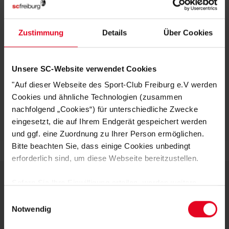
HERSTELLERANGABEN
Zustimmung
Details
Über Cookies
MATERIALIEN
Unsere SC-Website verwendet Cookies
KUNDENBEWERTUNGEN (1)
"Auf dieser Webseite des Sport-Club Freiburg e.V werden
Cookies und ähnliche Technologien (zusammen
Artikelnummer:
23-100080
nachfolgend „Cookies“) für unterschiedliche Zwecke
Logistiknummer:
EM000325-001
eingesetzt, die auf Ihrem Endgerät gespeichert werden
und ggf. eine Zuordnung zu Ihrer Person ermöglichen.
Bitte beachten Sie, dass einige Cookies unbedingt
erforderlich sind, um diese Webseite bereitzustellen.
Sofern Sie Ihre Einwilligung erteilen, werden weitere
Cookies eingesetzt mittels derer auch personenbezogene
DEINE VORTEILE IN UNSEREM
Einwilligungsauswahl
Daten von Ihnen (z.B. persönlichen Identifikatoren oder
Notwendig
SHOP
IP-Adressen) verarbeitet werden. Durch Klicken auf den