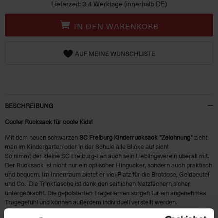
Lieferzeit: 3-4 Werktage (innerhalb DE)
IN DEN WARENKORB
AUF MEINE WUNSCHLISTE
BESCHREIBUNG
Cooler Rucksack für coole Kids!
Mit dem neuen schwarzen
SC Freiburg
Kinderrucksack "Zeichnung"
zieht
man im Kindergarten oder in der Schule alle Blicke auf sich!
So nimmt der kleine SC Freiburg-Fan auch sein Lieblingsverein überall mit.
Der Rucksack ist nicht nur ein optischer Hingucker, sondern auch praktisch
und bequem. Im Innenraum bietet er viel Platz für die Brotdose, Geldbeutel
und Co. Die Trinkflasche ist dank den seitlichen Netzfächern sicher
untergebracht. Die gepolsterten Trageriemen sorgen für ein angenehmes
Tragegefühl und können außerdem individuell verstellt werden.
Der Kinderrucksack ist perfekt für Kinder ab 2 Jahren.