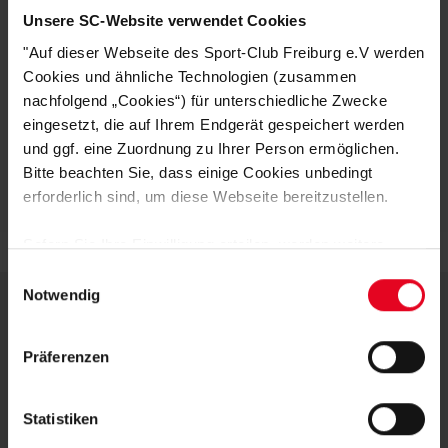
praktisches und stylisches Must-Have für den Sommer!
Unsere SC-Website verwendet Cookies
"Auf dieser Webseite des Sport-Club Freiburg e.V werden
HERSTELLERANGABEN
Cookies und ähnliche Technologien (zusammen
nachfolgend „Cookies“) für unterschiedliche Zwecke
KUNDENBEWERTUNGEN (1)
eingesetzt, die auf Ihrem Endgerät gespeichert werden
und ggf. eine Zuordnung zu Ihrer Person ermöglichen.
Artikelnummer:
24-100226
Bitte beachten Sie, dass einige Cookies unbedingt
Logistiknummer:
EM001407-001
erforderlich sind, um diese Webseite bereitzustellen.
Sofern Sie Ihre Einwilligung erteilen, werden weitere
Cookies eingesetzt mittels derer auch personenbezogene
Einwilligungsauswahl
Daten von Ihnen (z.B. persönlichen Identifikatoren oder
Notwendig
IP-Adressen) verarbeitet werden. Durch Klicken auf den
„Alle Cookies zulassen“-Button stimmen Sie der
DEINE VORTEILE IN UNSEREM
Präferenzen
Speicherung aller aufgeführten Cookies und der
SHOP
entsprechenden Verarbeitung Ihrer personenbezogenen
Daten für die unten jeweils angegebene Zwecke gem. §
Statistiken
25 Abs. 1 TDDDG, Art. 6 Abs. 1 lit. a DSGVO zu. Sie