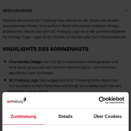
BESCHREIBUNG
Schütze die kleinen SC Freiburg-Fans stilvoll vor der Sonne mit diesem
bezaubernden Kinder-Sonnenhut in Weiß! Mit seinem zeitlosen Design,
praktischen Details und dem SC Freiburg Logo ist er der perfekte Begleiter
für sonnige Tage – egal ob am Strand, im Garten oder beim Stadionbesuch.
HIGHLIGHTS DES SONNENHUTS
Charmantes Design:
Der Hut ist in klassischem Weiß gehalten und
wird durch graue und rote Streifen stilvoll ergänzt – ein fröhlicher,
sportlicher Look für Kinder.
SC Freiburg Logo:
Das aufgedruckte SC Freiburg Motiv macht den
Hut zu einem echten Fanartikel und bringt Vereinsliebe auch bei den
Kleinsten zum Ausdruck.
Hoher Tragekomfort:
Gefertigt aus 100 % Baumwolle ist der
Sonnenhut angenehm leicht und atmungsaktiv – ideal für lange Tage
im Freien.
Zustimmung
Details
Über Cookies
Mit dem SC Freiburg Kinder-Sonnenhut sind die kleinen Fans bestens vor
der Sonne geschützt und zeigen gleichzeitig ihre Liebe zum Verein. Ein