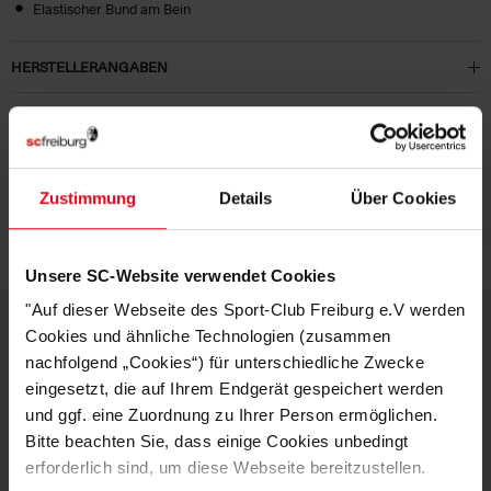
Elastischer Bund am Bein
HERSTELLERANGABEN
KUNDENBEWERTUNGEN (2)
Artikelnummer:
23-100165
Zustimmung
Details
Über Cookies
Logistiknummer:
EM000903-001
Unsere SC-Website verwendet Cookies
"Auf dieser Webseite des Sport-Club Freiburg e.V werden
Cookies und ähnliche Technologien (zusammen
nachfolgend „Cookies“) für unterschiedliche Zwecke
DEINE VORTEILE IN UNSEREM
eingesetzt, die auf Ihrem Endgerät gespeichert werden
SHOP
und ggf. eine Zuordnung zu Ihrer Person ermöglichen.
Bitte beachten Sie, dass einige Cookies unbedingt
erforderlich sind, um diese Webseite bereitzustellen.