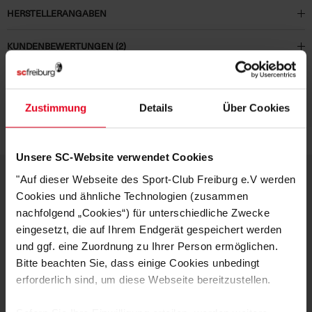
HERSTELLERANGABEN
KUNDENBEWERTUNGEN (2)
Artikelnummer:
23-100165
Logistiknummer:
EM000903-001
Zustimmung
Details
Über Cookies
Unsere SC-Website verwendet Cookies
"Auf dieser Webseite des Sport-Club Freiburg e.V werden
Cookies und ähnliche Technologien (zusammen
DEINE VORTEILE IN UNSEREM
nachfolgend „Cookies“) für unterschiedliche Zwecke
SHOP
eingesetzt, die auf Ihrem Endgerät gespeichert werden
und ggf. eine Zuordnung zu Ihrer Person ermöglichen.
Bitte beachten Sie, dass einige Cookies unbedingt
erforderlich sind, um diese Webseite bereitzustellen.