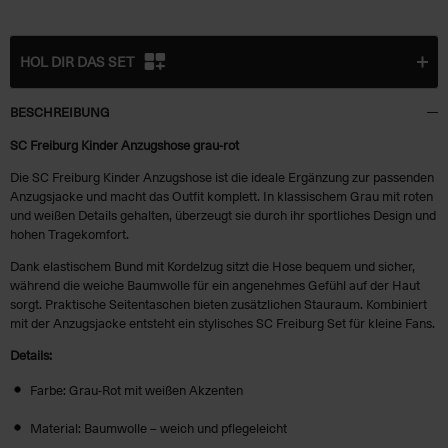
HOL DIR DAS SET
BESCHREIBUNG
SC Freiburg Kinder Anzugshose grau-rot
Die SC Freiburg Kinder Anzugshose ist die ideale Ergänzung zur passenden
Anzugsjacke und macht das Outfit komplett. In klassischem Grau mit roten
+ € 34,95
und weißen Details gehalten, überzeugt sie durch ihr sportliches Design und
hohen Tragekomfort.
(€
29,95
)
Dank elastischem Bund mit Kordelzug sitzt die Hose bequem und sicher,
während die weiche Baumwolle für ein angenehmes Gefühl auf der Haut
sorgt. Praktische Seitentaschen bieten zusätzlichen Stauraum. Kombiniert
mit der Anzugsjacke entsteht ein stylisches SC Freiburg Set für kleine Fans.
Details:
Farbe: Grau-Rot mit weißen Akzenten
Material: Baumwolle – weich und pflegeleicht