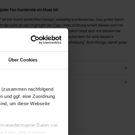
 jeder Fan-Garderobe ein Muss ist!
"
ist mit ihrem schlichten Design, vielseitig kombinierbar. Das große Sport-
orderseite ist das Highlight der Cap. Unterstützung erhält dieses vom rot-
 dem Klettverschluss auf der Rückseite. Zudem lässt sich mit diesem die
passen. Die Ösen rundum die Cap sorgen außerdem für eine bessere
ap befinden sich zusätzlich, ganz viele "scfreiburg" Schriftzüge, damit jeder
nderherz schlägt.
Über Cookies
en (zusammen nachfolgend
en und ggf. eine Zuordnung
 sind, um diese Webseite
01
 personenbezogene Daten von
 auf den „Alle Cookies