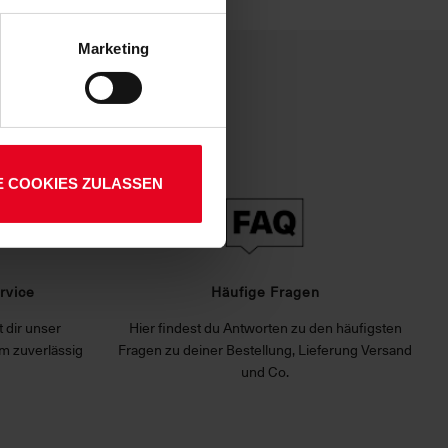
enden Verarbeitung Ihrer
 Art. 6 Abs. 1 lit. a DSGVO
Marketing
lauben“-Button bestätigen.
setzt. Ihre etwaig erteilten
E COOKIES ZULASSEN
rvice
Häufige Fragen
 dir unser
Hier findest du Antworten zu den häufigsten
m zuverlässig
Fragen zu deiner Bestellung, Lieferung Versand
und Co.