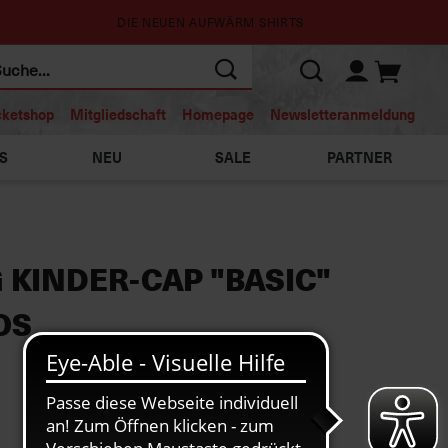
DIE NEUEN AUFWÄRM SHIRTS
cketshop
Mitgliedschaft
Homepage
Newsletteranmeldung
S
NEU
SALE
PARTNER
 KINDER-CAP "BASIC"
OS