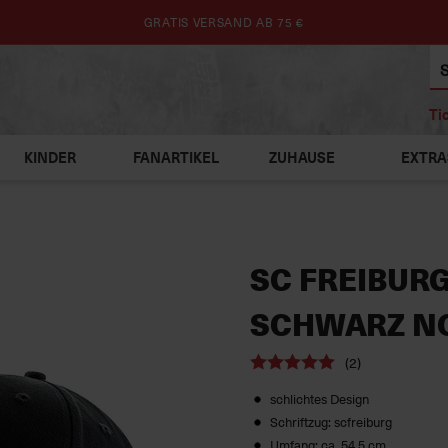
GRATIS VERSAND AB 75 €
Ti
KINDER
FANARTIKEL
ZUHAUSE
EXTRA
SC FREIBURG
SCHWARZ N
(2)
schlichtes Design
Schriftzug: scfreiburg
Umfang: ca. 54,5 cm