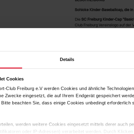
Schicke Kinder-Baseballcap, die in
Die
SC Freiburg Kinder-Cap "Basic
Club Freiburg Vereinslogo auf der V
weißen Schriftzug "scfreiburg" auf
Größe ganz einfach individuell an
Belüftung. Auf der Innenseite der C
erkennt, für welchen Verein das Ki
Details
HERSTELLERANGABEN
et Cookies
KUNDENBEWERTUNGEN (2)
ort-Club Freiburg e.V werden Cookies und ähnliche Technologi
che Zwecke eingesetzt, die auf Ihrem Endgerät gespeichert werd
Artikelnummer:
22-100011
 Bitte beachten Sie, dass einige Cookies unbedingt erforderlich
Logistiknummer:
EM000078-0
 erteilen, werden weitere Cookies eingesetzt mittels derer auch
ntifikatoren oder IP-Adressen) verarbeitet werden. Durch Klicken