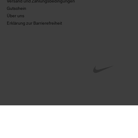
Versand und Zahlungsbedingungen
Gutschein
Über uns
Erklärung zur Barrierefreiheit
Alle Preise in Euro, inkl. Mw