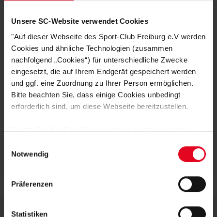
Auffälliges, mittig platziertes SCF‑Wappen
Unsere SC-Website verwendet Cookies
Leuchtendes Rot für den perfekten Fan‑Look
Weiche, pflegeleichte Baumwollqualität
"Auf dieser Webseite des Sport-Club Freiburg e.V werden
Bequemer Sitz für Alltag und Sport
Cookies und ähnliche Technologien (zusammen
Ein Must‑have für alle jungen SCF‑Anhänger, die ihren Verein voller Stolz
nachfolgend „Cookies“) für unterschiedliche Zwecke
präsentieren möchten!
eingesetzt, die auf Ihrem Endgerät gespeichert werden
und ggf. eine Zuordnung zu Ihrer Person ermöglichen.
Bitte beachten Sie, dass einige Cookies unbedingt
HERSTELLERANGABEN
erforderlich sind, um diese Webseite bereitzustellen.
KUNDENBEWERTUNGEN (3)
Sofern Sie Ihre Einwilligung erteilen, werden weitere
Cookies eingesetzt mittels derer auch personenbezogene
Einwilligungsauswahl
Artikelnummer:
25-100011
Daten von Ihnen (z.B. persönlichen Identifikatoren oder
Notwendig
Logistiknummer:
EM001863-001
IP-Adressen) verarbeitet werden. Durch Klicken auf den
„Alle Cookies zulassen“-Button stimmen Sie der
Präferenzen
Speicherung aller aufgeführten Cookies und der
entsprechenden Verarbeitung Ihrer personenbezogenen
Daten für die unten jeweils angegebene Zwecke gem. §
Statistiken