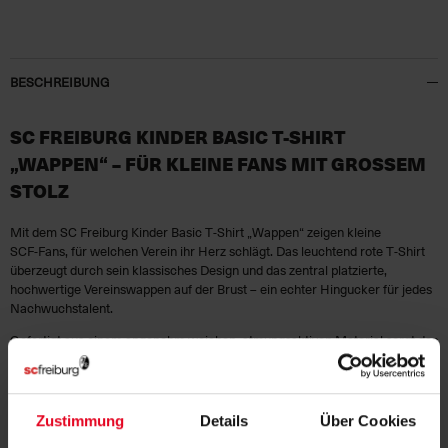
BESCHREIBUNG
SC FREIBURG KINDER BASIC T‑SHIRT
„WAPPEN“ – FÜR KLEINE FANS MIT GROSSEM S
TOLZ
Mit dem SC Freiburg Kinder Basic T‑Shirt „Wappen“ zeigen kleine
SCF‑Fans, für welchen Verein ihr Herz schlägt. Das leuchtend rote T‑Shirt
überzeugt durch sein klassisches Design und das zentral platzierte,
hochwertige Vereinswappen auf der Brust – ein echter Hingucker für jedes
Nachwuchstalent.
Gefertigt aus einem angenehm weichen, atmungsaktiven Material sorgt das
Shirt für hohen Tragekomfort – egal ob auf dem Schulhof, beim Training
oder im Stadion. Der gerade Schnitt und der robuste Rundhalsausschnitt
machen es zum perfekten Begleiter für jeden Tag.
Zustimmung
Details
Über Cookies
HIGHLIGHTS: