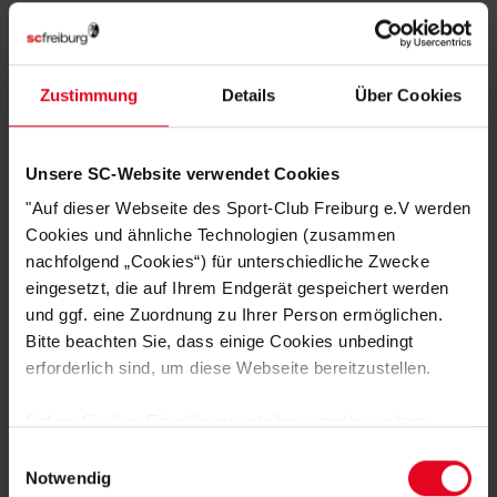
Kängurutasche vorne
Gerippte Bündchen und Saum
Zustimmung
Details
Über Cookies
HERSTELLERANGABEN
KUNDENBEWERTUNGEN (1)
Unsere SC-Website verwendet Cookies
Artikelnummer:
25-100239
"Auf dieser Webseite des Sport-Club Freiburg e.V werden
Cookies und ähnliche Technologien (zusammen
Logistiknummer:
EM001865-001
nachfolgend „Cookies“) für unterschiedliche Zwecke
eingesetzt, die auf Ihrem Endgerät gespeichert werden
und ggf. eine Zuordnung zu Ihrer Person ermöglichen.
DAS KÖNNTE DIR AUCH
Bitte beachten Sie, dass einige Cookies unbedingt
erforderlich sind, um diese Webseite bereitzustellen.
GEFALLEN
Sofern Sie Ihre Einwilligung erteilen, werden weitere
Cookies eingesetzt mittels derer auch personenbezogene
Einwilligungsauswahl
Daten von Ihnen (z.B. persönlichen Identifikatoren oder
Notwendig