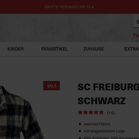
GRATIS VERSAND AB 75 €
Ti
KINDER
FANARTIKEL
ZUHAUSE
EXTRA
SC FREIBURG
SALE
SCHWARZ
(14)
weiches Hemd
mit eingesticktem Logo
63% Polyester, 16% Baumwolle,