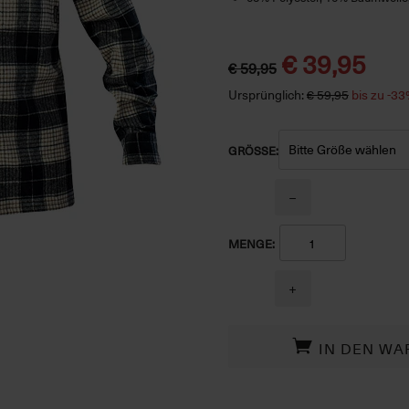
€ 39,95
€ 59,95
Ursprünglich:
€ 59,95
bis zu -3
GRÖSSE:
−
MENGE:
+
IN DEN WA