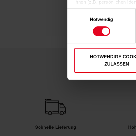
Ihnen (z.B. persönlichen Ide
zulassen“-Button stimmen Sie
Einwilligungsauswahl
personenbezogenen Daten für
Notwendig
zu. Sie können auch eine eig
Soweit Sie „Notwendige Cooki
Einwilligungen können Sie je
unserer
Datenschutzerklär
NOTWENDIGE COOK
ZULASSEN
Schnelle Lieferung
Hoh