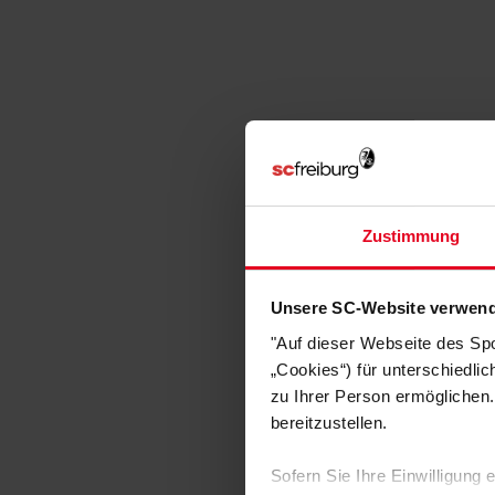
Zustimmung
Unsere SC-Website verwend
"Auf dieser Webseite des Sp
„Cookies“) für unterschiedli
zu Ihrer Person ermöglichen.
bereitzustellen.
Sofern Sie Ihre Einwilligung