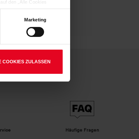
 auf den „Alle Cookies
01
enden Verarbeitung Ihrer
 Art. 6 Abs. 1 lit. a DSGVO
Marketing
lauben“-Button bestätigen.
setzt. Ihre etwaig erteilten
E COOKIES ZULASSEN
rvice
Häufige Fragen