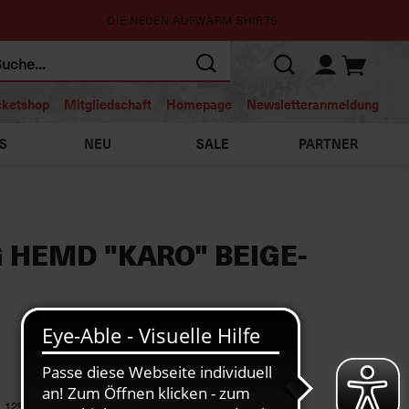
DIE NEUEN AUFWÄRM SHIRTS
cketshop
Mitgliedschaft
Homepage
Newsletteranmeldung
S
NEU
SALE
PARTNER
 HEMD "KARO" BEIGE-
 12% Polyacryl, 5% Polyamid, 4% Wolle