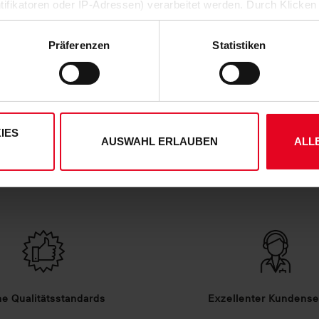
Artikelnummer:
24-100158
ntifikatoren oder IP-Adressen) verarbeitet werden. Durch Klicken
Logistiknummer:
EM001074-0
 der Speicherung aller aufgeführten Cookies und der entsprech
 die unten jeweils angegebene Zwecke gem. § 25 Abs. 1 TDDDG,
Präferenzen
Statistiken
ene Auswahl treffen und diese durch Klicken auf den „Auswahl er
es“ auswählen, werden nur unbedingt erforderliche Cookies einge
derzeit widerrufen. Weitere Informationen entnehmen Sie bitte
ung
und unserem
Impressum
."
IES
AUSWAHL ERLAUBEN
ALL
DEINE VORTEILE IN UNSEREM SHOP
e Qualitätsstandards
Exzellenter Kundense