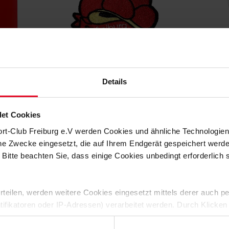
rg
SC Freiburg
Details
in 4.5 x 3 cm
Aufnäher "Bollenhut"
(3)
(4)
€ 3,95
et Cookies
ort-Club Freiburg e.V werden Cookies und ähnliche Technologi
che Zwecke eingesetzt, die auf Ihrem Endgerät gespeichert werd
 Bitte beachten Sie, dass einige Cookies unbedingt erforderlich
 erteilen, werden weitere Cookies eingesetzt mittels derer auch
ntifikatoren oder IP-Adressen) verarbeitet werden. Durch Klicken
 der Speicherung aller aufgeführten Cookies und der entsprech