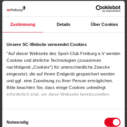
Artikelnummer:
24-100053
Logistiknummer:
EM001008-001
Zustimmung
Details
Über Cookies
DAS KÖNNTE DIR AUCH
Unsere SC-Website verwendet Cookies
GEFALLEN
"Auf dieser Webseite des Sport-Club Freiburg e.V werden
Cookies und ähnliche Technologien (zusammen
nachfolgend „Cookies“) für unterschiedliche Zwecke
eingesetzt, die auf Ihrem Endgerät gespeichert werden
und ggf. eine Zuordnung zu Ihrer Person ermöglichen.
Bitte beachten Sie, dass einige Cookies unbedingt
erforderlich sind, um diese Webseite bereitzustellen.
Sofern Sie Ihre Einwilligung erteilen, werden weitere
Cookies eingesetzt mittels derer auch personenbezogene
Einwilligungsauswahl
Daten von Ihnen (z.B. persönlichen Identifikatoren oder
Notwendig