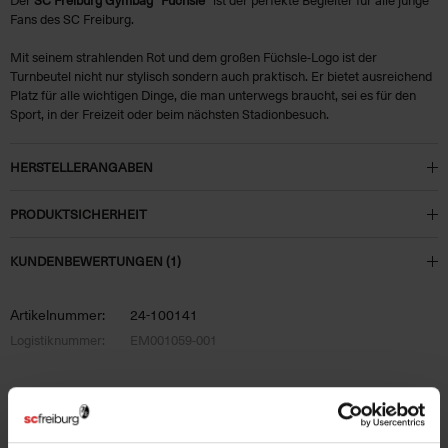
Fans des SC Freiburg.
Mit seinem strahlenden Rot und dem großen Füchsle-Logo ist der
Turnbeutel nicht nur stylisch sondern auch praktisch. Er bietet ausreichend
Platz für alle wichtigen Dinge, die man unterwegs braucht, sei es für den
Sport, in der Freizeit oder beim nächsten Stadionbesuch.
HERSTELLERANGABEN
PRODUKTSICHERHEIT
KUNDENBEWERTUNGEN (1)
Artikelnummer:
24-100141
Logistiknummer:
EM001059-001
PASSEND DAZU