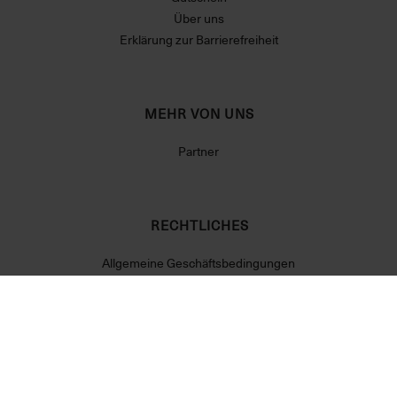
Über uns
Erklärung zur Barrierefreiheit
MEHR VON UNS
Partner
RECHTLICHES
Allgemeine Geschäftsbedingungen
Datenschutzerklärung
Widerrufsrecht
Impressum
Cookie Einstellungen
Vertrag widerrufen