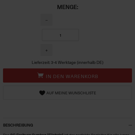
MENGE:
−
+
Lieferzeit: 3-4 Werktage (innerhalb DE)
IN DEN WARENKORB
AUF MEINE WUNSCHLISTE
BESCHREIBUNG
Der
SC Freiburg Gymbag "Füchsle"
ist der perfekte Begleiter für alle junge