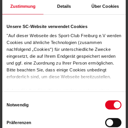
Zustimmung
Details
Über Cookies
Unsere SC-Website verwendet Cookies
"Auf dieser Webseite des Sport-Club Freiburg e.V werden
Cookies und ähnliche Technologien (zusammen
nachfolgend „Cookies“) für unterschiedliche Zwecke
eingesetzt, die auf Ihrem Endgerät gespeichert werden
und ggf. eine Zuordnung zu Ihrer Person ermöglichen.
Bitte beachten Sie, dass einige Cookies unbedingt
erforderlich sind, um diese Webseite bereitzustellen.
SC Freiburg
Sofern Sie Ihre Einwilligung erteilen, werden weitere
Brotdose Basic Füchsle "organic" koziol - organic
Cookies eingesetzt mittels derer auch personenbezogene
Einwilligungsauswahl
€ 7,95
Daten von Ihnen (z.B. persönlichen Identifikatoren oder
Notwendig
IP-Adressen) verarbeitet werden. Durch Klicken auf den
„Alle Cookies zulassen“-Button stimmen Sie der
Präferenzen
Speicherung aller aufgeführten Cookies und der