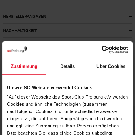
HERSTELLERANGABEN
NACHHALTIGKEIT
MATERIALIEN
KUNDENBEWERTUNGEN (1)
Zustimmung
Details
Über Cookies
Artikelnummer:
23-100062
Logistiknummer:
EM000405-001
Unsere SC-Website verwendet Cookies
"Auf dieser Webseite des Sport-Club Freiburg e.V werden
Cookies und ähnliche Technologien (zusammen
nachfolgend „Cookies“) für unterschiedliche Zwecke
eingesetzt, die auf Ihrem Endgerät gespeichert werden
und ggf. eine Zuordnung zu Ihrer Person ermöglichen.
DEINE VORTEILE IN UNSEREM
Bitte beachten Sie, dass einige Cookies unbedingt