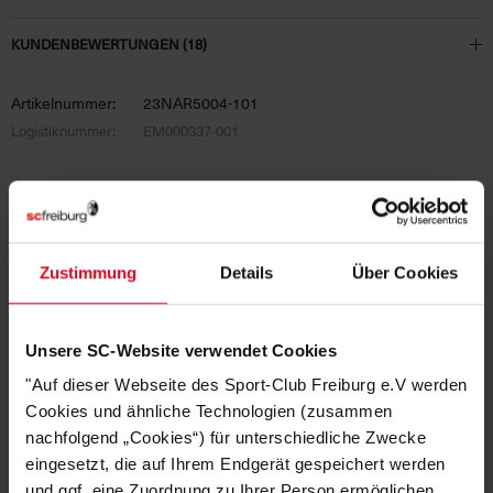
KUNDENBEWERTUNGEN (18)
Artikelnummer:
23NAR5004-101
Logistiknummer:
EM000337-001
DAS KÖNNTE DIR AUCH
GEFALLEN
Zustimmung
Details
Über Cookies
Unsere SC-Website verwendet Cookies
SALE
"Auf dieser Webseite des Sport-Club Freiburg e.V werden
Cookies und ähnliche Technologien (zusammen
nachfolgend „Cookies“) für unterschiedliche Zwecke
eingesetzt, die auf Ihrem Endgerät gespeichert werden
und ggf. eine Zuordnung zu Ihrer Person ermöglichen.