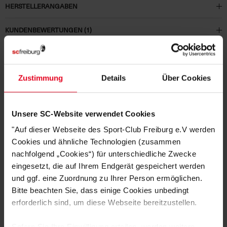
HERSTELLERANGABEN
KUNDENBEWERTUNGEN (1)
Artikelnummer:
23NDX7906-010
Logistiknummer:
EM000964-001
Zustimmung
Details
Über Cookies
DAS KÖNNTE DIR AUCH
Unsere SC-Website verwendet Cookies
"Auf dieser Webseite des Sport-Club Freiburg e.V werden
GEFALLEN
Cookies und ähnliche Technologien (zusammen
nachfolgend „Cookies“) für unterschiedliche Zwecke
eingesetzt, die auf Ihrem Endgerät gespeichert werden
SALE
und ggf. eine Zuordnung zu Ihrer Person ermöglichen.
Bitte beachten Sie, dass einige Cookies unbedingt
erforderlich sind, um diese Webseite bereitzustellen.
Sofern Sie Ihre Einwilligung erteilen, werden weitere