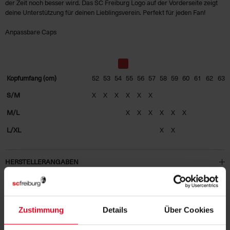
der Zeit noch besser wird. Das SC Freiburg Logo auf der Vorderseite zeigt
deine Unterstützung für deinen Lieblingsverein. Perfekt für jeden Fan!
Anpassbare Caps
Kopfumfang (cm)
52
53
54
55
56
57
58
59
60
61
62
63
S/M
X
X
X
X
X
X
M/L
X
X
X
X
X
X
L/XL
X
X
HERSTELLERANGABEN
KUNDENBEWERTUNGEN (2)
Zustimmung
Details
Über Cookies
Artikelnummer:
24NFB5368-657
Logistiknummer:
EM001122-001