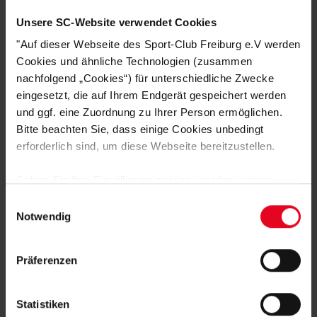
Unsere SC-Website verwendet Cookies
"Auf dieser Webseite des Sport-Club Freiburg e.V werden
DAS KÖNNTE DIR AUCH
Cookies und ähnliche Technologien (zusammen
nachfolgend „Cookies“) für unterschiedliche Zwecke
GEFALLEN
eingesetzt, die auf Ihrem Endgerät gespeichert werden
und ggf. eine Zuordnung zu Ihrer Person ermöglichen.
Bitte beachten Sie, dass einige Cookies unbedingt
SALE
erforderlich sind, um diese Webseite bereitzustellen.
Sofern Sie Ihre Einwilligung erteilen, werden weitere
Cookies eingesetzt mittels derer auch personenbezogene
Einwilligungsauswahl
Daten von Ihnen (z.B. persönlichen Identifikatoren oder
Notwendig
IP-Adressen) verarbeitet werden. Durch Klicken auf den
„Alle Cookies zulassen“-Button stimmen Sie der
Präferenzen
Speicherung aller aufgeführten Cookies und der
entsprechenden Verarbeitung Ihrer personenbezogenen
Daten für die unten jeweils angegebene Zwecke gem. §
Statistiken
SC Freiburg
25 Abs. 1 TDDDG, Art. 6 Abs. 1 lit. a DSGVO zu. Sie